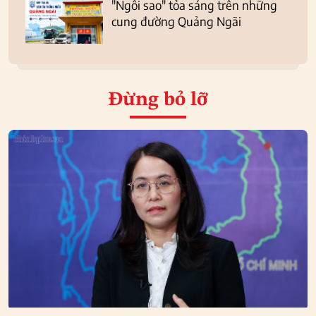
"Ngôi sao" tỏa sáng trên những
cung đường Quảng Ngãi
Đừng bỏ lỡ