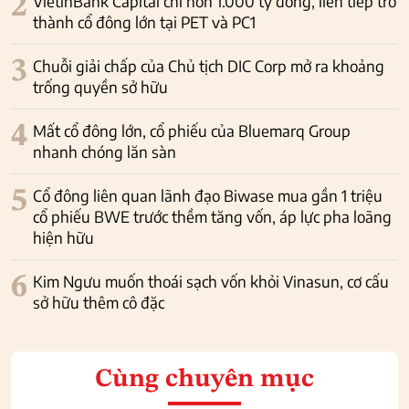
2
VietinBank Capital chi hơn 1.000 tỷ đồng, liên tiếp trở
thành cổ đông lớn tại PET và PC1
3
Chuỗi giải chấp của Chủ tịch DIC Corp mở ra khoảng
trống quyền sở hữu
4
Mất cổ đông lớn, cổ phiếu của Bluemarq Group
nhanh chóng lăn sàn
5
Cổ đông liên quan lãnh đạo Biwase mua gần 1 triệu
cổ phiếu BWE trước thềm tăng vốn, áp lực pha loãng
hiện hữu
6
Kim Ngưu muốn thoái sạch vốn khỏi Vinasun, cơ cấu
sở hữu thêm cô đặc
Cùng chuyên mục