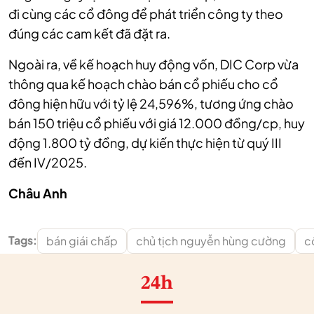
đi cùng các cổ đông để phát triển công ty theo
đúng các cam kết đã đặt ra.
Ngoài ra, về kế hoạch huy động vốn, DIC Corp vừa
thông qua kế hoạch chào bán cổ phiếu cho cổ
đông hiện hữu với tỷ lệ 24,596%, tương ứng chào
bán 150 triệu cổ phiếu với giá 12.000 đồng/cp, huy
động 1.800 tỷ đồng, dự kiến thực hiện từ quý III
đến IV/2025.
Châu Anh
Tags:
bán giái chấp
chủ tịch nguyễn hùng cường
c
24h