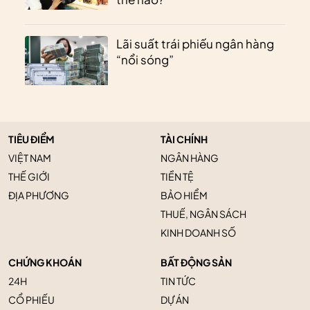
Lãi suất trái phiếu ngân hàng
“nổi sóng”
TIÊU ĐIỂM
TÀI CHÍNH
VIỆT NAM
NGÂN HÀNG
THẾ GIỚI
TIỀN TỆ
ĐỊA PHƯƠNG
BẢO HIỂM
THUẾ, NGÂN SÁCH
KINH DOANH SỐ
CHỨNG KHOÁN
BẤT ĐỘNG SẢN
24H
TIN TỨC
CỔ PHIẾU
DỰ ÁN