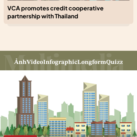
VCA promotes credit cooperative
partnership with Thailand
Ảnh
Video
Infographic
Longform
Quizz