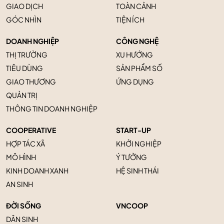
GIAO DỊCH
TOÀN CẢNH
GÓC NHÌN
TIỆN ÍCH
DOANH NGHIỆP
CÔNG NGHỆ
THỊ TRƯỜNG
XU HƯỚNG
TIÊU DÙNG
SẢN PHẨM SỐ
GIAO THƯƠNG
ỨNG DỤNG
QUẢN TRỊ
THÔNG TIN DOANH NGHIỆP
COOPERATIVE
START-UP
HỢP TÁC XÃ
KHỞI NGHIỆP
MÔ HÌNH
Ý TƯỞNG
KINH DOANH XANH
HỆ SINH THÁI
AN SINH
ĐỜI SỐNG
VNCOOP
DÂN SINH