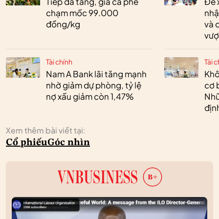
Tiếp đà tăng, giá cà phê
Đề 
chạm mốc 99.000
nhậ
đồng/kg
và 
vượ
Tài chính
Tài c
Nam A Bank lãi tăng mạnh
Khô
nhờ giảm dự phòng, tỷ lệ
cơ 
nợ xấu giảm còn 1,47%
Nhữ
địn
Xem thêm bài viết tại:
Cổ phiếu
Góc nhìn