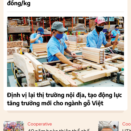
đồng/kg
Định vị lại thị trường nội địa, tạo động lực
tăng trưởng mới cho ngành gỗ Việt
Cooperative
Coo
40 năm hoàn thiện thể chế,
HTX