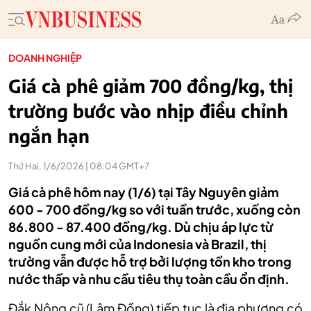
DOANH NGHIỆP
Giá cà phê giảm 700 đồng/kg, thị
trường bước vào nhịp điều chỉnh
ngắn hạn
Thứ Hai, 1/6/2026 | 08:04 GMT+7
Giá cà phê hôm nay (1/6) tại Tây Nguyên giảm
600 - 700 đồng/kg so với tuần trước, xuống còn
86.800 - 87.400 đồng/kg. Dù chịu áp lực từ
nguồn cung mới của Indonesia và Brazil, thị
trường vẫn được hỗ trợ bởi lượng tồn kho trong
nước thấp và nhu cầu tiêu thụ toàn cầu ổn định.
Đắk Nông cũ (Lâm Đồng) tiếp tục là địa phương có