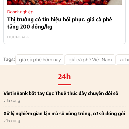
Doanh nghiệp
Thị trường có tín hiệu hồi phục, giá cà phê
tăng 200 đồng/kg
ĐỌC NGAY
Tags:
giá cà phê hôm nay
giá cà phê Việt Nam
xu h
24h
VietinBank bắt tay Cục Thuế thúc đẩy chuyển đổi số
vừa xong
Xử lý nghiêm gian lận mã số vùng trồng, cơ sở đóng gói
vừa xong