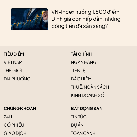
VN-Index hướng 1.800 điểm:
Định giá còn hấp dẫn, nhưng
dòng tiền đã sẵn sàng?
TIÊU ĐIỂM
TÀI CHÍNH
VIỆT NAM
NGÂN HÀNG
THẾ GIỚI
TIỀN TỆ
ĐỊA PHƯƠNG
BẢO HIỂM
THUẾ, NGÂN SÁCH
KINH DOANH SỐ
CHỨNG KHOÁN
BẤT ĐỘNG SẢN
24H
TIN TỨC
CỔ PHIẾU
DỰ ÁN
GIAO DỊCH
TOÀN CẢNH