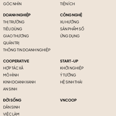
GÓC NHÌN
TIỆN ÍCH
DOANH NGHIỆP
CÔNG NGHỆ
THỊ TRƯỜNG
XU HƯỚNG
TIÊU DÙNG
SẢN PHẨM SỐ
GIAO THƯƠNG
ỨNG DỤNG
QUẢN TRỊ
THÔNG TIN DOANH NGHIỆP
COOPERATIVE
START-UP
HỢP TÁC XÃ
KHỞI NGHIỆP
MÔ HÌNH
Ý TƯỞNG
KINH DOANH XANH
HỆ SINH THÁI
AN SINH
ĐỜI SỐNG
VNCOOP
DÂN SINH
VIỆC LÀM