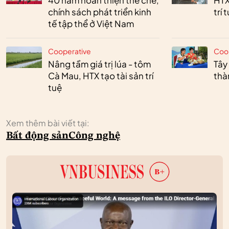
chính sách phát triển kinh
trí 
tế tập thể ở Việt Nam
Cooperative
Coo
Nâng tầm giá trị lúa - tôm
Tây
Cà Mau, HTX tạo tài sản trí
thà
tuệ
Xem thêm bài viết tại:
Bất động sản
Công nghệ