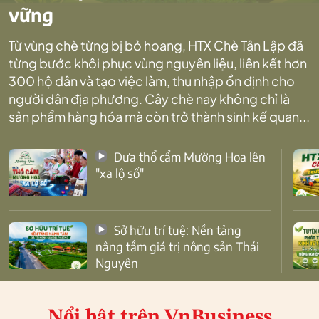
vững
Từ vùng chè từng bị bỏ hoang, HTX Chè Tân Lập đã
từng bước khôi phục vùng nguyên liệu, liên kết hơn
300 hộ dân và tạo việc làm, thu nhập ổn định cho
người dân địa phương. Cây chè nay không chỉ là
sản phẩm hàng hóa mà còn trở thành sinh kế quan...
Đưa thổ cẩm Mường Hoa lên
"xa lộ số"
Sở hữu trí tuệ: Nền tảng
nâng tầm giá trị nông sản Thái
Nguyên
Nổi bật
trên VnBusiness