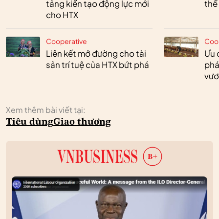
tảng kiến tạo động lực mới
thế
cho HTX
Cooperative
Coo
Liên kết mở đường cho tài
Ưu 
sản trí tuệ của HTX bứt phá
phá
vươ
Xem thêm bài viết tại:
Tiêu dùng
Giao thương