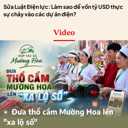
Sửa Luật Điện lực: Làm sao để vốn tỷ USD thực
sự chảy vào các dự án điện?
Video
Đưa thổ cẩm Mường Hoa lên
"xa lộ số"