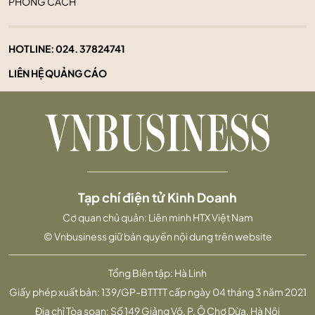
PHONG CÁCH
HOTLINE:
024. 37824741
LIÊN HỆ QUẢNG CÁO
Tạp chí điện tử Kinh Doanh
Cơ quan chủ quản: Liên minh HTX Việt Nam
© Vnbusiness giữ bản quyền nội dung trên website
Tổng Biên tập: Hà Linh
Giấy phép xuất bản: 139/GP-BTTTT cấp ngày 04 tháng 3 năm 2021
Địa chỉ Tòa soạn: Số 149 Giảng Võ, P. Ô Chợ Dừa, Hà Nội