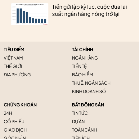
Tiền gửi lập kỷ lục, cuộc đua lãi
suất ngân hàng nóng trở lại
TIÊU ĐIỂM
TÀI CHÍNH
VIỆT NAM
NGÂN HÀNG
THẾ GIỚI
TIỀN TỆ
ĐỊA PHƯƠNG
BẢO HIỂM
THUẾ, NGÂN SÁCH
KINH DOANH SỐ
CHỨNG KHOÁN
BẤT ĐỘNG SẢN
24H
TIN TỨC
CỔ PHIẾU
DỰ ÁN
GIAO DỊCH
TOÀN CẢNH
GÓC NHÌN
TIỆN ÍCH