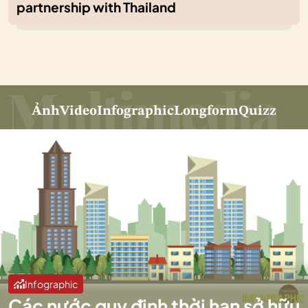
partnership with Thailand
Ảnh
Video
Infographic
Longform
Quizz
Infographic
Các nước quy định thời hạn sở hữu