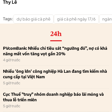
Thy Lê
Tags:
dự báo giá cà phê
giá cà phê ngày 17/6
ngàn
24h
PVcomBank: Nhiều chỉ tiêu sát “ngưỡng đỏ”, nợ có khả
năng mất vốn tăng vọt gần 20%
4 giờ trước
Nhiều 'ông lớn' công nghiệp Hà Lan đang tìm kiếm nhà
cung cấp tại Việt Nam
5 giờ trước
Cục Thuế "truy" nhóm doanh nghiệp báo lãi mỏng và
thua lỗ triền miên
5 giờ trước