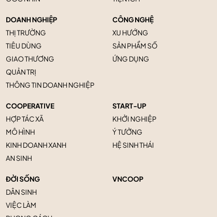
DOANH NGHIỆP
CÔNG NGHỆ
THỊ TRƯỜNG
XU HƯỚNG
TIÊU DÙNG
SẢN PHẨM SỐ
GIAO THƯƠNG
ỨNG DỤNG
QUẢN TRỊ
THÔNG TIN DOANH NGHIỆP
COOPERATIVE
START-UP
HỢP TÁC XÃ
KHỞI NGHIỆP
MÔ HÌNH
Ý TƯỞNG
KINH DOANH XANH
HỆ SINH THÁI
AN SINH
ĐỜI SỐNG
VNCOOP
DÂN SINH
VIỆC LÀM