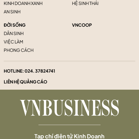
KINH DOANH XANH
HỆ SINH THÁI
AN SINH
ĐỜI SỐNG
VNCOOP
DÂN SINH
VIỆC LÀM
PHONG CÁCH
HOTLINE:
024. 37824741
LIÊN HỆ QUẢNG CÁO
Tạp chí điện tử Kinh Doanh