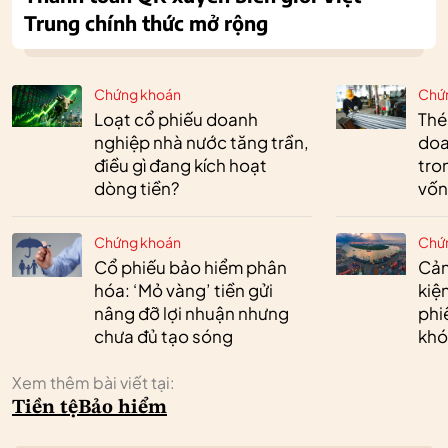
Trung chính thức mở rộng
Chứng khoán
Chứ
Loạt cổ phiếu doanh
Thé
nghiệp nhà nước tăng trần,
doa
điều gì đang kích hoạt
tro
dòng tiền?
vốn
Chứng khoán
Chứ
Cổ phiếu bảo hiểm phân
Cản
hóa: ‘Mỏ vàng’ tiền gửi
kiệ
nâng đỡ lợi nhuận nhưng
phi
chưa đủ tạo sóng
khó
Xem thêm bài viết tại:
Tiền tệ
Bảo hiểm