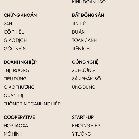
KINH DOANH SỐ
CHỨNG KHOÁN
BẤT ĐỘNG SẢN
24H
TIN TỨC
CỔ PHIẾU
DỰ ÁN
GIAO DỊCH
TOÀN CẢNH
GÓC NHÌN
TIỆN ÍCH
DOANH NGHIỆP
CÔNG NGHỆ
THỊ TRƯỜNG
XU HƯỚNG
TIÊU DÙNG
SẢN PHẨM SỐ
GIAO THƯƠNG
ỨNG DỤNG
QUẢN TRỊ
THÔNG TIN DOANH NGHIỆP
COOPERATIVE
START-UP
HỢP TÁC XÃ
KHỞI NGHIỆP
MÔ HÌNH
Ý TƯỞNG