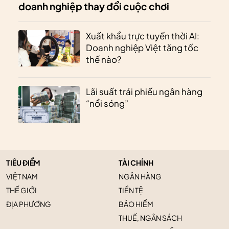
doanh nghiệp thay đổi cuộc chơi
Xuất khẩu trực tuyến thời AI:
Doanh nghiệp Việt tăng tốc
thế nào?
Lãi suất trái phiếu ngân hàng
“nổi sóng”
TIÊU ĐIỂM
TÀI CHÍNH
VIỆT NAM
NGÂN HÀNG
THẾ GIỚI
TIỀN TỆ
ĐỊA PHƯƠNG
BẢO HIỂM
THUẾ, NGÂN SÁCH