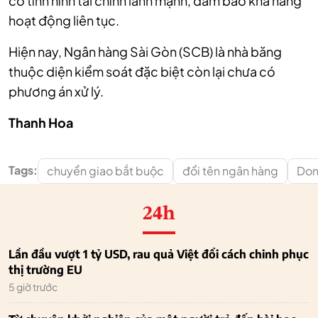
có tình hình tài chính lành mạnh, đảm bảo khả năng
hoạt động liên tục.
Hiện nay, Ngân hàng Sài Gòn (SCB) là nhà băng
thuộc diện kiểm soát đặc biệt còn lại chưa có
phương án xử lý.
Thanh Hoa
Tags:
chuyển giao bắt buộc
đổi tên ngân hàng
Don
24h
Lần đầu vượt 1 tỷ USD, rau quả Việt đổi cách chinh phục
thị trường EU
5 giờ trước