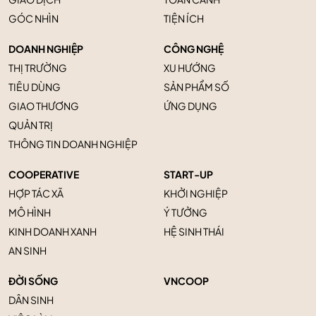
GÓC NHÌN
TIỆN ÍCH
DOANH NGHIỆP
CÔNG NGHỆ
THỊ TRƯỜNG
XU HƯỚNG
TIÊU DÙNG
SẢN PHẨM SỐ
GIAO THƯƠNG
ỨNG DỤNG
QUẢN TRỊ
THÔNG TIN DOANH NGHIỆP
COOPERATIVE
START-UP
HỢP TÁC XÃ
KHỞI NGHIỆP
MÔ HÌNH
Ý TƯỞNG
KINH DOANH XANH
HỆ SINH THÁI
AN SINH
ĐỜI SỐNG
VNCOOP
DÂN SINH