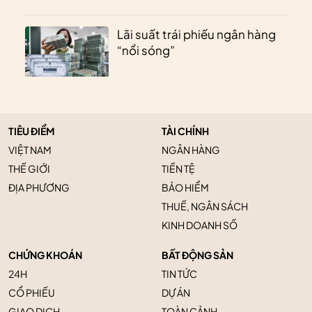
Lãi suất trái phiếu ngân hàng
“nổi sóng”
TIÊU ĐIỂM
TÀI CHÍNH
VIỆT NAM
NGÂN HÀNG
THẾ GIỚI
TIỀN TỆ
ĐỊA PHƯƠNG
BẢO HIỂM
THUẾ, NGÂN SÁCH
KINH DOANH SỐ
CHỨNG KHOÁN
BẤT ĐỘNG SẢN
24H
TIN TỨC
CỔ PHIẾU
DỰ ÁN
GIAO DỊCH
TOÀN CẢNH