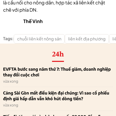
là cầu nối cho nông dân, hợp tác xã liên kết chặt
chẽ với phía DN.
Thế Vinh
Tags:
chuỗi liên kết nông sản
liên kết địa phương
l
24h
EVFTA bước sang năm thứ 7: Thuế giảm, doanh nghiệp
thay đổi cuộc chơi
vừa xong
Cảng Sài Gòn mất điều kiện đại chúng: Vì sao cổ phiếu
định giá hấp dẫn vẫn khó hút dòng tiền?
vừa xong