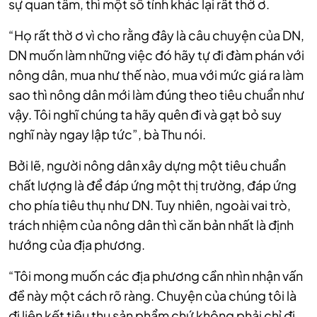
sự quan tâm, thì một số tỉnh khác lại rất thờ ơ.
“Họ rất thờ ơ vì cho rằng đây là câu chuyện của DN,
DN muốn làm những việc đó hãy tự đi đàm phán với
nông dân, mua như thế nào, mua với mức giá ra làm
sao thì nông dân mới làm đúng theo tiêu chuẩn như
vậy. Tôi nghĩ chúng ta hãy quên đi và gạt bỏ suy
nghĩ này ngay lập tức”, bà Thu nói.
Bởi lẽ, người nông dân xây dựng một tiêu chuẩn
chất lượng là để đáp ứng một thị trường, đáp ứng
cho phía tiêu thụ như DN. Tuy nhiên, ngoài vai trò,
trách nhiệm của nông dân thì căn bản nhất là định
hướng của địa phương.
“Tôi mong muốn các địa phương cần nhìn nhận vấn
đề này một cách rõ ràng. Chuyện của chúng tôi là
đi liên kết tiêu thụ sản phẩm chứ không phải chỉ đi