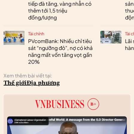
tiếp đà tăng, vàng nhẫn có
sản
thêm tới 1,5 triệu
thu
đồng/lượng
độn
Tài chính
Tài c
PVcomBank: Nhiều chỉ tiêu
Lãi
sát “ngưỡng đỏ”, nợ có khả
hàn
năng mất vốn tăng vọt gần
20%
Xem thêm bài viết tại:
Thế giới
Địa phương