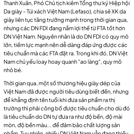
Thanh Xuân, Phó Chủ tịch kiêm Tổng thư ký Hiệp hội
Da giày - Túi xách Việt Nam (Lefaso), chia sẻ XK da
giày liên tục tăng trưởng mạnh trong thời gian qua,
nhưng các DN FDI đang nắm lợi thế từ FTA tốt hơn
DN Việt Nam. Nguyên nhân là do DN FDI có quy mô
lớn, tiềm lực mạnh nên dễ dàng đáp ứng được các
tiêu chuẩn mà các FTA đặt ra. Trong khi đó, DN Việt
Nam chủ yếu loay hoay quanh "ao làng", quy mô
nhỏ bé.
Thời gian qua, một số thương hiệu giày dép của
Việt Nam đã được người tiêu dùng biết đến, nhưng
để khẳng định tên tuổi khi đưa sản phẩm ra thị
trường thì phải công bố được tiêu chuẩn cho dù đó
là tiêu chuẩn do DN tự đưa ra như độ bền, độ mài
mòn, độ bền màu... để đảm bảo chất lượng sản
phẩm. Tuy nhiên, nhiều DN Việt Nam vẫn đang thiếu