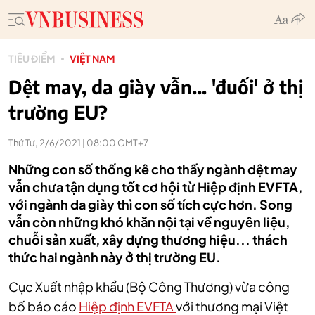
TIÊU ĐIỂM
VIỆT NAM
Dệt may, da giày vẫn... 'đuối' ở thị
trường EU?
Thứ Tư, 2/6/2021 | 08:00 GMT+7
Những con số thống kê cho thấy ngành dệt may
vẫn chưa tận dụng tốt cơ hội từ Hiệp định EVFTA,
với ngành da giày thì con số tích cực hơn. Song
vẫn còn những khó khăn nội tại về nguyên liệu,
chuỗi sản xuất, xây dựng thương hiệu... thách
thức hai ngành này ở thị trường EU.
Cục Xuất nhập khẩu (Bộ Công Thương) vừa công
bố báo cáo
Hiệp định EVFTA
với thương mại Việt