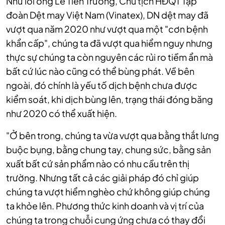
Như lời ông Lê Tiến Trường, Chủ tịch HĐQT Tập
đoàn Dệt may Việt Nam (Vinatex), DN dệt may đã
vượt qua năm 2020 như vượt qua một "cơn bệnh
khẩn cấp", chúng ta đã vượt qua hiểm nguy nhưng
thực sự chúng ta còn nguyên các rủi ro tiềm ẩn mà
bất cứ lúc nào cũng có thể bùng phát. Về bên
ngoài, đó chính là yếu tố dịch bệnh chưa được
kiểm soát, khi dịch bùng lên, trạng thái đóng băng
như 2020 có thể xuất hiện.
"Ở bên trong, chúng ta vừa vượt qua bằng thắt lưng
buộc bụng, bằng chung tay, chung sức, bằng sản
xuất bất cứ sản phẩm nào có nhu cầu trên thị
trường. Nhưng tất cả các giải pháp đó chỉ giúp
chúng ta vượt hiểm nghèo chứ không giúp chúng
ta khỏe lên. Phương thức kinh doanh và vị trí của
chúng ta trong chuỗi cung ứng chưa có thay đổi