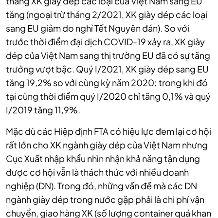
tháng XK giày dép các loại của Việt Nam sang EU
tăng (ngoại trừ tháng 2/2021, XK giày dép các loại
sang EU giảm do nghỉ Tết Nguyên đán). So với
trước thời điểm đại dịch COVID-19 xảy ra, XK giày
dép của Việt Nam sang thị trường EU đã có sự tăng
trưởng vượt bậc. Quý I/2021, XK giày dép sang EU
tăng 19,2% so với cùng kỳ năm 2020; trong khi đó
tại cùng thời điểm quý I/2020 chỉ tăng 0,1% và quý
I/2019 tăng 11,9%.
Mặc dù các Hiệp định FTA có hiệu lực đem lại cơ hội
rất lớn cho XK ngành giày dép của Việt Nam nhưng
Cục Xuất nhập khẩu nhìn nhận khả năng tận dụng
được cơ hội vẫn là thách thức với nhiều doanh
nghiệp (DN). Trong đó, những vấn đề mà các DN
ngành giày dép trong nước gặp phải là chi phí vận
chuyển, giao hàng XK (số lượng container quá khan