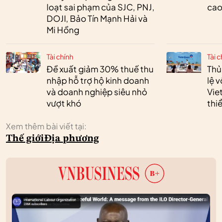
loạt sai phạm của SJC, PNJ,
cao
DOJI, Bảo Tín Mạnh Hải và
Mi Hồng
Tài chính
Tài c
Đề xuất giảm 30% thuế thu
Thủ
nhập hỗ trợ hộ kinh doanh
lệ 
và doanh nghiệp siêu nhỏ
Vie
vượt khó
thi
Xem thêm bài viết tại:
Thế giới
Địa phương