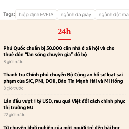
Tags:
hiệp định EVFTA
ngành da giày
ngành dệt ma
24h
Phú Quốc chuẩn bị 50.000 căn nhà ở xã hội và cho
thuê đón “làn sóng chuyên gia” đổ bộ
8 giờ trước
Thanh tra Chính phủ chuyển Bộ Công an hồ sơ loạt sai
phạm của SJC, PNJ, DOJI, Bảo Tín Mạnh Hải và Mi Hồng
8 giờ trước
Lần đầu vượt 1 tỷ USD, rau quả Việt đổi cách chinh phục
thị trường EU
22 giờ trước
Từ chuyện khởi nghiệp của một người trẻ đến bài học