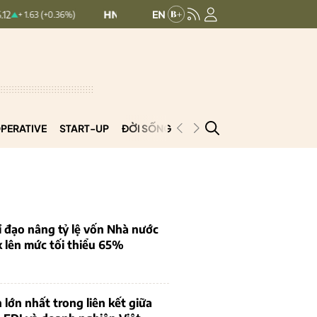
HNXINDEX:
293.44
UPCOMINDEX:
12
63 (+0.36%)
+ 0.25 (+0.09%)
PERATIVE
START-UP
ĐỜI SỐNG
PODCAST
VNCOOP
 đạo nâng tỷ lệ vốn Nhà nước
k lên mức tối thiểu 65%
 lớn nhất trong liên kết giữa