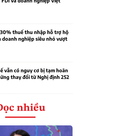
 FDI và doanh nghiệp Việt
 30% thuế thu nhập hỗ trợ hộ
à doanh nghiệp siêu nhỏ vượt
ế vẫn có nguy cơ bị tạm hoãn
ững thay đổi từ Nghị định 252
Đọc nhiều