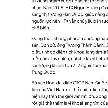
sử dụng ngâm nước uống rất tốt cho sứ
nhận. Năm 2019, HTX Ngọc Hoàng đã xu
sang thị trường Hàn Quốc, giúp nâng ca
nguồn lực nên HTX vẫn chủ yếu bán tư
chế biến.
Đồng thời, không phải địa phương nà
sản. Đơn cử, ông Trương Thành Dãnh,
biết, tỉnh có diện tích khoai lang tím l
mỗi năm. Tuy nhiên, cái khó là cả tỉnh 
sản lượng khiêm tốn 2-3 nghìn tấn/năm
Trung Quốc.
Bà Vân Hoa, đại diện CTCP Nam Quốc M
tím của Việt Nam có thể chiếm lĩnh đư
hiện nay trên thế giới vẫn rất lớn. Song
rớt giá thê thảm
là vì khoai lang tím c