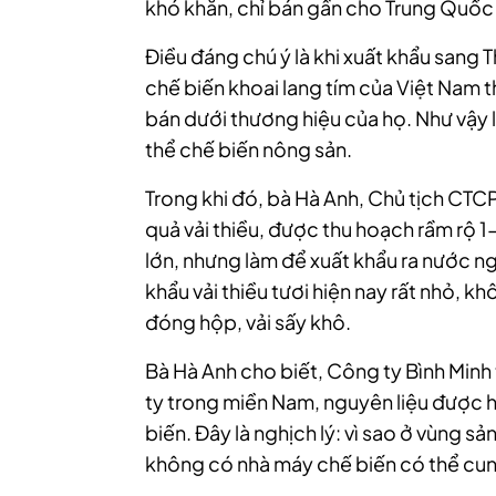
khó khăn, chỉ bán gần cho Trung Quốc 
Điều đáng chú ý là khi xuất khẩu sang
chế biến khoai lang tím của Việt Nam t
bán dưới thương hiệu của họ. Như vậy l
thể chế biến nông sản.
Trong khi đó, bà Hà Anh, Chủ tịch CTC
quả vải thiều, được thu hoạch rầm rộ 1
lớn, nhưng làm để xuất khẩu ra nước ng
khẩu vải thiều tươi hiện nay rất nhỏ, khô
đóng hộp, vải sấy khô.
Bà Hà Anh cho biết, Công ty Bình Min
ty trong miền Nam, nguyên liệu được 
biến. Đây là nghịch lý: vì sao ở vùng sản
không có nhà máy chế biến có thể cu