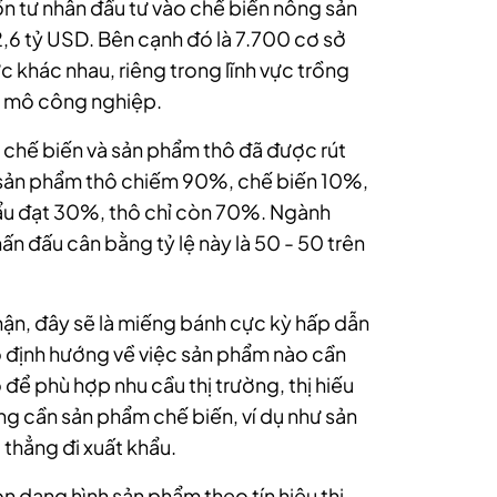
n tư nhân đầu tư vào chế biến nông sản
,6 tỷ USD. Bên cạnh đó là 7.700 cơ sở
c khác nhau, riêng trong lĩnh vực trồng
y mô công nghiệp.
m chế biến và sản phẩm thô đã được rút
, sản phẩm thô chiếm 90%, chế biến 10%,
hẩu đạt 30%, thô chỉ còn 70%. Ngành
ấn đấu cân bằng tỷ lệ này là 50 - 50 trên
n, đây sẽ là miếng bánh cực kỳ hấp dẫn
có định hướng về việc sản phẩm nào cần
để phù hợp nhu cầu thị trường, thị hiếu
g cần sản phẩm chế biến, ví dụ như sản
 thẳng đi xuất khẩu.
n dạng hình sản phẩm theo tín hiệu thị