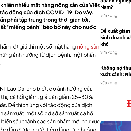
doanh nghiệp
 khiến nhiều mặt hàng nông sản của Việt
Nam?
ịu tác động của dịch COVID-19. Do vậy,
vừa xong
n phải tập trung trong thời gian tới,
mất "miếng bánh" béo bở này cho nước
Đề xuất giảm
kinh doanh v
khó
phẩm rớt giá thì một số mặt hàng
nông sản
vừa xong
những ảnh hưởng từ dịch bệnh, một phần
.
Không nợ thu
xuất cảnh: Nh
vừa xong
 Lào Cai cho biết, do ảnh hưởng của
 thụ cá hồi giảm, giá bán giảm 25-30%
hát. Để thích ứng với tác động của dịch
n sản xuất, một số cơ sở sản xuất cá hồi
ế biến sâu thành các sản phẩm mới như xúc
, bước đầu được người tiêu dùng ưa chuộng