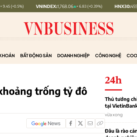
VNINDEX:
1,768.06
HNX30:
455.12
%)
+ 6.83 (+0.39%)
+ 1.
KHOÁN
BẤT ĐỘNG SẢN
DOANH NGHIỆP
CÔNG NGHỆ
COO
24h
khoảng trống tỷ đô
Thủ tướng chỉ
tại VietinBan
vừa xong
Đâu là rào cản