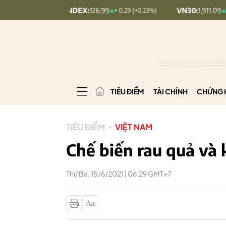
UPCOMINDEX:
126.99
VN30:
1,911.09
+ 0.29 (+0.23%)
+ 9.45 (+0.5
TIÊU ĐIỂM
TÀI CHÍNH
CHỨNG 
TIÊU ĐIỂM
VIỆT NAM
Chế biến rau quả và 
Thứ Ba, 15/6/2021 | 06:29 GMT+7