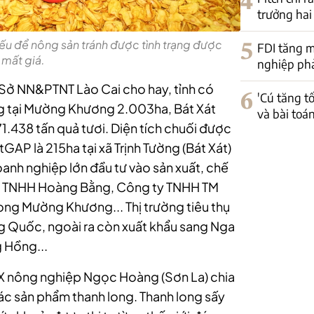
4
trưởng hai
yếu để nông sản tránh được tình trạng được
5
FDI tăng m
 mất giá.
nghiệp phải
n Sở NN&PTNT Lào Cai cho hay, tỉnh có
6
'Cú tăng t
ung tại Mường Khương 2.003ha, Bát Xát
và bài toá
1.438 tấn quả tươi. Diện tích chuối được
GAP là 215ha tại xã Trịnh Tường (Bát Xát)
nh nghiệp lớn đầu tư vào sản xuất, chế
 ty TNHH Hoàng Bằng, Công ty TNHH TM
ong Mường Khương... Thị trường tiêu thụ
ng Quốc, ngoài ra còn xuất khẩu sang Nga
g Hồng...
 nông nghiệp Ngọc Hoàng (Sơn La) chia
ác sản phẩm thanh long. Thanh long sấy