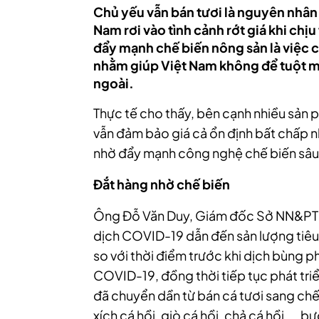
Chủ yếu vẫn bán tươi là nguyên nhân
Nam rơi vào tình cảnh rớt giá khi ch
đẩy mạnh chế biến nông sản là việc cầ
nhằm giúp Việt Nam không để tuột 
ngoài.
Thực tế cho thấy, bên cạnh nhiều sản 
vẫn đảm bảo giá cả ổn định bất chấp 
nhờ đẩy mạnh công nghệ chế biến sâu
Đắt hàng nhờ chế biến
Ông Đỗ Văn Duy, Giám đốc Sở NN&PTNT
dịch COVID-19 dẫn đến sản lượng tiêu
so với thời điểm trước khi dịch bùng p
COVID-19, đồng thời tiếp tục phát triể
đã chuyển dần từ bán cá tươi sang ch
xích cá hồi, giò cá hồi, chả cá hồi...