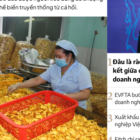
ế biến truyền thống từ cá hồi.
1
Đâu là rà
kết giữa
doanh ng
2
EVFTA bướ
doanh nghi
3
Xuất khẩu 
nghiệp Việ
Fitch chỉ r