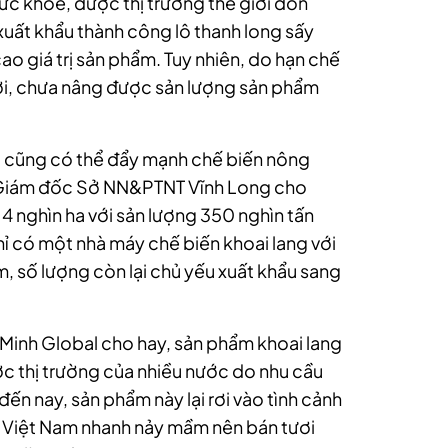
c khoẻ, được thị trường thế giới đón
ất khẩu thành công lô thanh long sấy
o giá trị sản phẩm. Tuy nhiên, do hạn chế
ơi, chưa nâng được sản lượng sản phẩm
o cũng có thể đẩy mạnh chế biến nông
 Giám đốc Sở NN&PTNT Vĩnh Long cho
à 14 nghìn ha với sản lượng 350 nghìn tấn
chỉ có một nhà máy chế biến khoai lang với
, số lượng còn lại chủ yếu xuất khẩu sang
inh Global cho hay, sản phẩm khoai lang
ợc thị trường của nhiều nước do nhu cầu
 đến nay, sản phẩm này lại rơi vào tình cảnh
ủa Việt Nam nhanh nảy mầm nên bán tươi