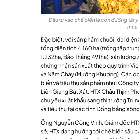
Đầu tư vào chế biến là con đường tất 
mùa,
Đặc biệt, với sản phẩm chuối, đại diệ
tổng diện tích 4.160 ha (trồng tập tr
1.232ha, Bảo Thắng 491ha), sản lượng 7
chứng nhận sản xuất theo quy trình Viet
và Nậm Chảy (Mường Khương). Các doa
biến và tiêu thụ sản phẩm như: Công
Liên Giang Bát Xát, HTX Châu Thịnh Ph
chủ yếu xuất khẩu sang thị trường Tru
và tiêu thụ tại các tỉnh Đồng bằng sôn
Ông Nguyễn Công Vinh, Giám đốc HTX
sẻ, HTX đang hướng tới chế biến sâu c