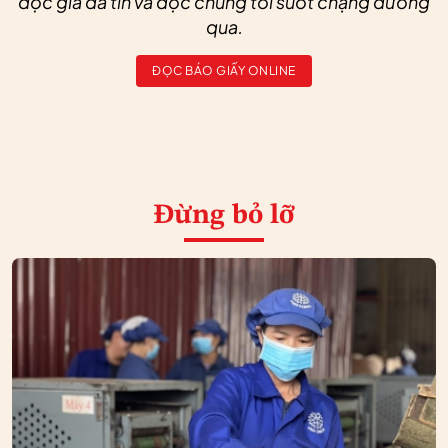
độc giả đã tin và đọc chúng tôi suốt chặng đường
qua.
ĐỌC BÁO GIẤY ONLINE
Đừng bỏ lỡ