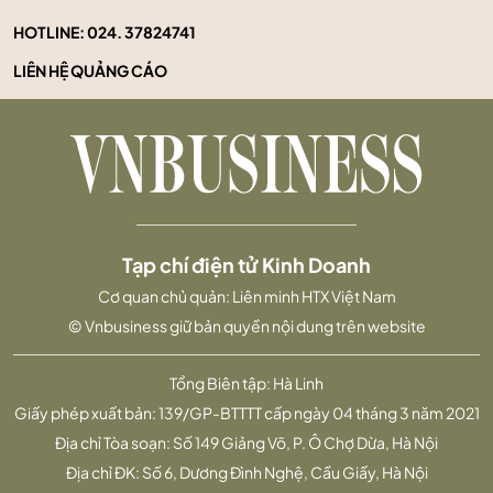
HOTLINE:
024. 37824741
LIÊN HỆ QUẢNG CÁO
Tạp chí điện tử Kinh Doanh
Cơ quan chủ quản: Liên minh HTX Việt Nam
© Vnbusiness giữ bản quyền nội dung trên website
Tổng Biên tập: Hà Linh
Giấy phép xuất bản: 139/GP-BTTTT cấp ngày 04 tháng 3 năm 2021
Địa chỉ Tòa soạn: Số 149 Giảng Võ, P. Ô Chợ Dừa, Hà Nội
Địa chỉ ĐK: Số 6, Dương Đình Nghệ, Cầu Giấy, Hà Nội