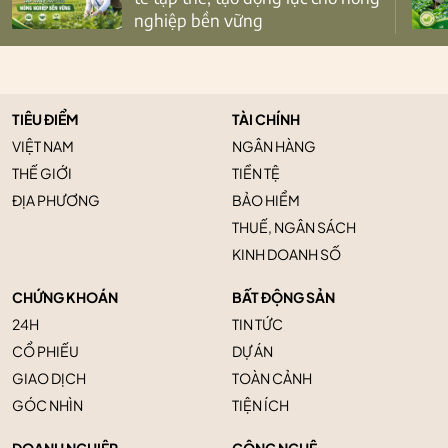
nghiệp bền vững
TIÊU ĐIỂM
TÀI CHÍNH
VIỆT NAM
NGÂN HÀNG
THẾ GIỚI
TIỀN TỆ
ĐỊA PHƯƠNG
BẢO HIỂM
THUẾ, NGÂN SÁCH
KINH DOANH SỐ
CHỨNG KHOÁN
BẤT ĐỘNG SẢN
24H
TIN TỨC
CỔ PHIẾU
DỰ ÁN
GIAO DỊCH
TOÀN CẢNH
GÓC NHÌN
TIỆN ÍCH