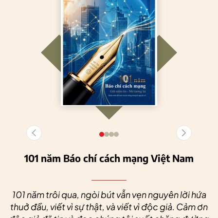
101 năm Báo chí cách mạng Việt Nam
101 năm trôi qua, ngòi bút vẫn vẹn nguyên lời hứa
thuở đầu, viết vì sự thật, và viết vì độc giả. Cảm ơn