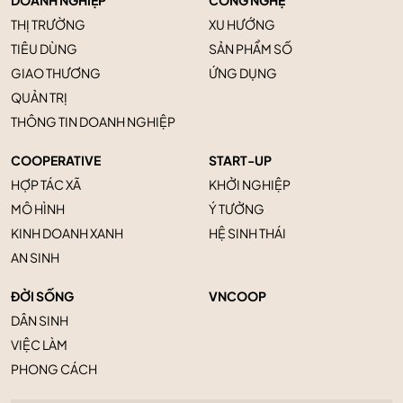
DOANH NGHIỆP
CÔNG NGHỆ
THỊ TRƯỜNG
XU HƯỚNG
TIÊU DÙNG
SẢN PHẨM SỐ
GIAO THƯƠNG
ỨNG DỤNG
QUẢN TRỊ
THÔNG TIN DOANH NGHIỆP
COOPERATIVE
START-UP
HỢP TÁC XÃ
KHỞI NGHIỆP
MÔ HÌNH
Ý TƯỞNG
KINH DOANH XANH
HỆ SINH THÁI
AN SINH
ĐỜI SỐNG
VNCOOP
DÂN SINH
VIỆC LÀM
PHONG CÁCH