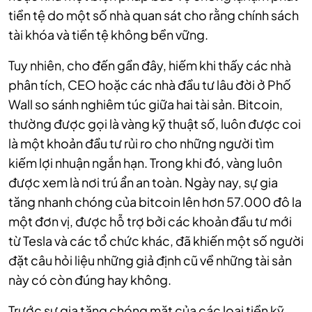
tiền tệ do một số nhà quan sát cho rằng chính sách
tài khóa và tiền tệ không bền vững.
Tuy nhiên, cho đến gần đây, hiếm khi thấy các nhà
phân tích, CEO hoặc các nhà đầu tư lâu đời ở Phố
Wall so sánh nghiêm túc giữa hai tài sản. Bitcoin,
thường được gọi là vàng kỹ thuật số, luôn được coi
là một khoản đầu tư rủi ro cho những người tìm
kiếm lợi nhuận ngắn hạn. Trong khi đó, vàng luôn
được xem là nơi trú ẩn an toàn. Ngày nay, sự gia
tăng nhanh chóng của bitcoin lên hơn 57.000 đô la
một đơn vị, được hỗ trợ bởi các khoản đầu tư mới
từ Tesla và các tổ chức khác, đã khiến một số người
đặt câu hỏi liệu những giả định cũ về những tài sản
này có còn đúng hay không.
Trước sự gia tăng chóng mặt của các loại tiền kỹ