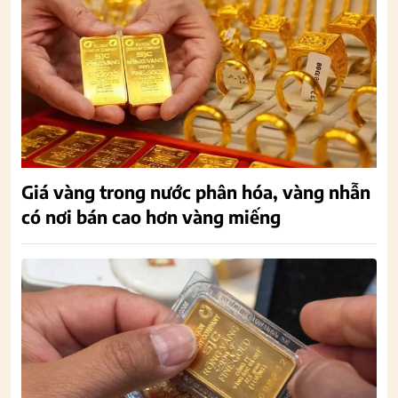
Giá vàng trong nước phân hóa, vàng nhẫn
có nơi bán cao hơn vàng miếng