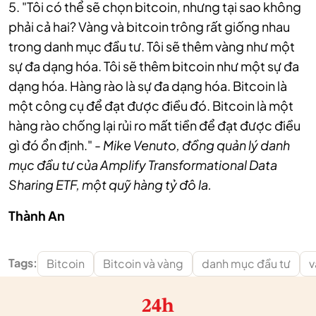
5. "Tôi có thể sẽ chọn bitcoin, nhưng tại sao không
phải cả hai? Vàng và bitcoin trông rất giống nhau
trong danh mục đầu tư. Tôi sẽ thêm vàng như một
sự đa dạng hóa. Tôi sẽ thêm bitcoin như một sự đa
dạng hóa. Hàng rào là sự đa dạng hóa. Bitcoin là
một công cụ để đạt được điều đó. Bitcoin là một
hàng rào chống lại rủi ro mất tiền để đạt được điều
gì đó ổn định." -
Mike Venuto, đồng quản lý danh
mục đầu tư của Amplify Transformational Data
Sharing ETF, một quỹ hàng tỷ đô la.
Thành An
Tags:
Bitcoin
Bitcoin và vàng
danh mục đầu tư
v
24h