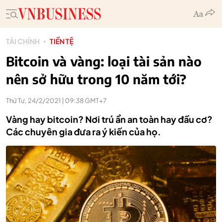
TÀI CHÍNH
TIỀN TỆ
Bitcoin và vàng: loại tài sản nào
nên sở hữu trong 10 năm tới?
Thứ Tư, 24/2/2021 | 09:38 GMT+7
Vàng hay bitcoin? Nơi trú ẩn an toàn hay đầu cơ?
Các chuyên gia đưa ra ý kiến ​​của họ.