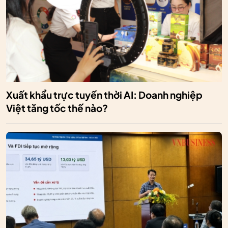
Xuất khẩu trực tuyến thời AI: Doanh nghiệp
Việt tăng tốc thế nào?