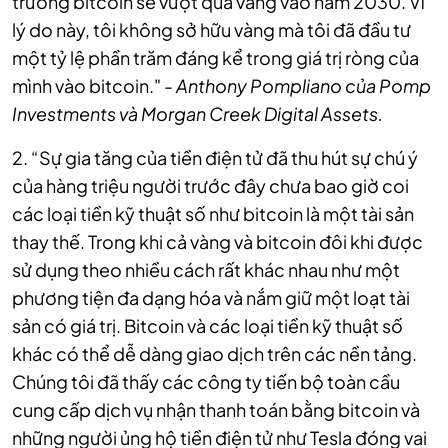
trường bitcoin sẽ vượt quá vàng vào năm 2030. Vì
lý do này, tôi không sở hữu vàng mà tôi đã đầu tư
một tỷ lệ phần trăm đáng kể trong giá trị ròng của
mình vào bitcoin." -
Anthony Pompliano của Pomp
Investments và Morgan Creek Digital Assets.
2. “Sự gia tăng của tiền điện tử đã thu hút sự chú ý
của hàng triệu người trước đây chưa bao giờ coi
các loại tiền kỹ thuật số như bitcoin là một tài sản
thay thế. Trong khi cả vàng và bitcoin đôi khi được
sử dụng
theo nhiều cách rất khác nhau
như một
phương tiện đa dạng hóa và nắm giữ một loạt tài
sản có giá trị. Bitcoin và các loại tiền kỹ thuật số
khác có thể dễ dàng giao dịch trên các nền tảng.
Chúng tôi đã thấy các công ty
tiến bộ
toàn cầu
cung cấp dịch vụ nhận thanh toán bằng bitcoin và
những người ủng hộ tiền điện tử như Tesla đóng vai