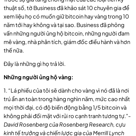
thuật số, tờ Business đã khảo sát 10 chuyên gia để
xem liệu họ có muốn giữ bitcoin hay vàng trong 10
năm tới hay không và tại sao. Business đã phỏng
vấn những người ủng hộ bitcoin, những người đam
mê vàng, nhà phân tích, giám đốc điều hành và hơn
thế nữa.
Đây là những gì họ trả lời.
Những người ủng hộ vàng:
1. “Lá phiếu của tôi sẽ dành cho vàng vì nó đã là nơi
trú ẩn an toàn trong hàng nghìn năm, mức cao nhất
mọi thời đại, có độ biến động bằng 1/5 bitcoin và
không phải đối mặt với rủi ro cạnh tranh tương tự."-
David Rosenberg của Rosenberg Research, cựu
kinh tế trưởng và chiến lược gia của Merrill Lynch