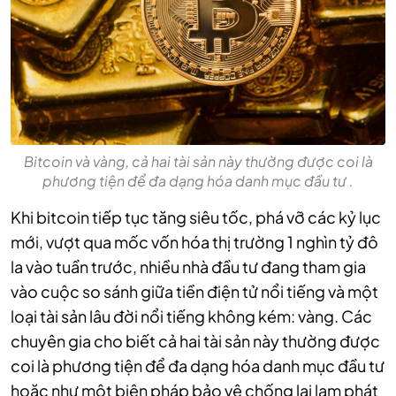
Bitcoin và vàng, cả hai tài sản này thường được coi là
phương tiện để đa dạng hóa danh mục đầu tư .
Khi bitcoin tiếp tục tăng siêu tốc, phá vỡ các kỷ lục
mới, vượt qua mốc vốn hóa thị trường 1 nghìn tỷ đô
la vào tuần trước, nhiều nhà đầu tư đang tham gia
vào cuộc so sánh giữa tiền điện tử nổi tiếng và một
loại tài sản lâu đời nổi tiếng không kém: vàng. Các
chuyên gia cho biết cả hai tài sản này thường được
coi là phương tiện để đa dạng hóa danh mục đầu tư
hoặc như một biện pháp bảo vệ chống lại lạm phát