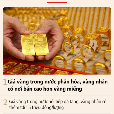
1
Giá vàng trong nước phân hóa, vàng nhẫn
có nơi bán cao hơn vàng miếng
2
Giá vàng trong nước nối tiếp đà tăng, vàng nhẫn có
thêm tới 1,5 triệu đồng/lượng