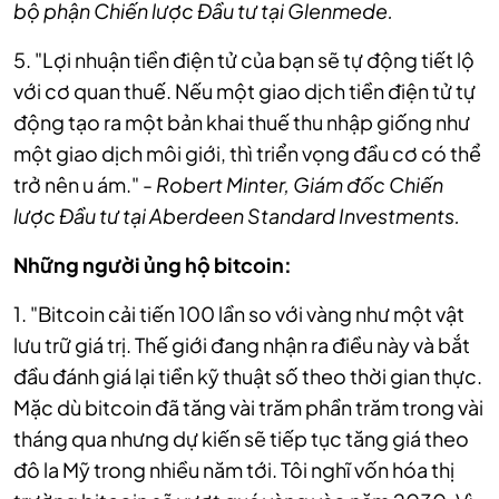
bộ phận Chiến lược Đầu tư tại Glenmede.
5. "Lợi nhuận tiền điện tử của bạn sẽ tự động tiết lộ
với cơ quan thuế. Nếu một giao dịch tiền điện tử tự
động tạo ra một bản khai thuế thu nhập giống như
một giao dịch môi giới, thì triển vọng đầu cơ có thể
trở nên u ám." -
Robert Minter, Giám đốc Chiến
lược Đầu tư tại Aberdeen Standard Investments.
Những người ủng hộ bitcoin:
1. "Bitcoin cải tiến 100 lần so với vàng như một vật
lưu trữ giá trị. Thế giới đang nhận ra điều này và bắt
đầu đánh giá lại tiền kỹ thuật số theo thời gian thực.
Mặc dù bitcoin đã tăng vài trăm phần trăm trong vài
tháng qua nhưng dự kiến ​​sẽ tiếp tục tăng giá theo
đô la Mỹ trong nhiều năm tới. Tôi nghĩ vốn hóa thị