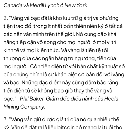
Canada và Merrill Lynch ở New York.
2. "Vàng và bạc đã là kho lưu trữ giá trị và phương
tiện trao đổi trong ít nhất bốn thiên niên kỷ ở tất cả
các nền văn minh trên thế giới. Nó cung cấp khả
năng tiếp cận vô song cho mọi người ở mọi vị trí
kinh tế và mọi kiến ​​thức. Và vàng là tiền tệ tối
thượng của các ngân hàng trung ương, tiền của
mọi người. Còn tiền điện tử với bản chất kỹ thuật số
của chúng chính là sự khác biệt cơ bản đối với vàng
và bạc. Những đặc điểm này cũng đảm bảo rằng
tiền điện tử sẽ không bao giờ thay thế vàng và
bạc."
- Phil Baker, Giám đốc điều hành của Hecla
Mining Company.
3. "Vàng vẫn giữ được giá trị của nó qua nhiều thế
kỷ. Vấn đề đặt ra là liệu bitcoin có mang lại tuổi thọ