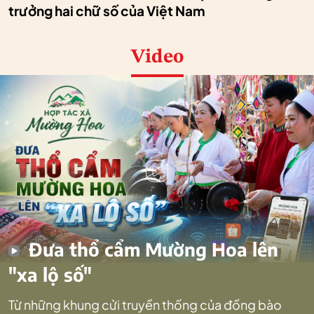
trưởng hai chữ số của Việt Nam
Video
Đưa thổ cẩm Mường Hoa lên
"xa lộ số"
Từ những khung cửi truyền thống của đồng bào