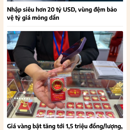
Nhập siêu hơn 20 tỷ USD, vùng đệm bảo
vệ tỷ giá mỏng dần
Giá vàng bật tăng tới 1,5 triệu đồng/lượng,