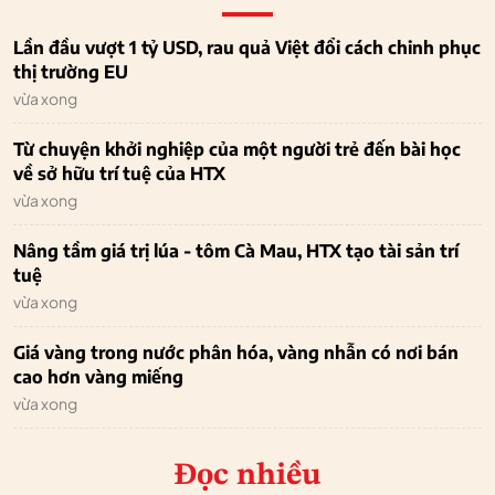
Lần đầu vượt 1 tỷ USD, rau quả Việt đổi cách chinh phục
thị trường EU
vừa xong
Từ chuyện khởi nghiệp của một người trẻ đến bài học
về sở hữu trí tuệ của HTX
vừa xong
Nâng tầm giá trị lúa - tôm Cà Mau, HTX tạo tài sản trí
tuệ
vừa xong
Giá vàng trong nước phân hóa, vàng nhẫn có nơi bán
cao hơn vàng miếng
vừa xong
Đọc nhiều