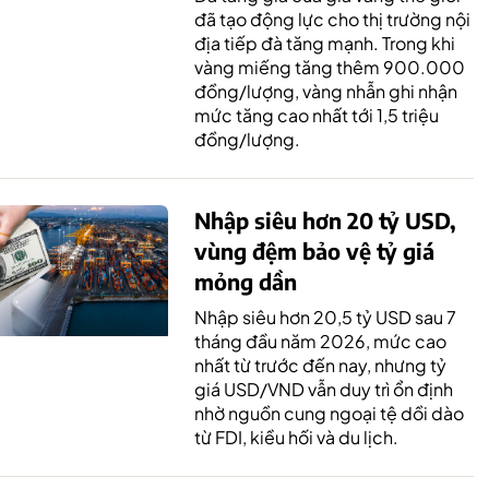
đã tạo động lực cho thị trường nội
địa tiếp đà tăng mạnh. Trong khi
vàng miếng tăng thêm 900.000
đồng/lượng, vàng nhẫn ghi nhận
mức tăng cao nhất tới 1,5 triệu
đồng/lượng.
Nhập siêu hơn 20 tỷ USD,
vùng đệm bảo vệ tỷ giá
mỏng dần
Nhập siêu hơn 20,5 tỷ USD sau 7
tháng đầu năm 2026, mức cao
nhất từ trước đến nay, nhưng tỷ
giá USD/VND vẫn duy trì ổn định
nhờ nguồn cung ngoại tệ dồi dào
từ FDI, kiều hối và du lịch.