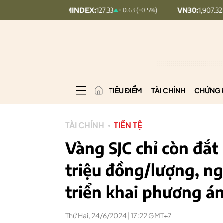
UPCOMINDEX:
127.33
VN30:
1,907.32
+ 0.63 (+0.5%)
+ 5.68 (+0.3
TIÊU ĐIỂM
TÀI CHÍNH
CHỨNG 
TÀI CHÍNH
TIỀN TỆ
Vàng SJC chỉ còn đắt
triệu đồng/lượng, ng
triển khai phương á
Thứ Hai, 24/6/2024 | 17:22 GMT+7