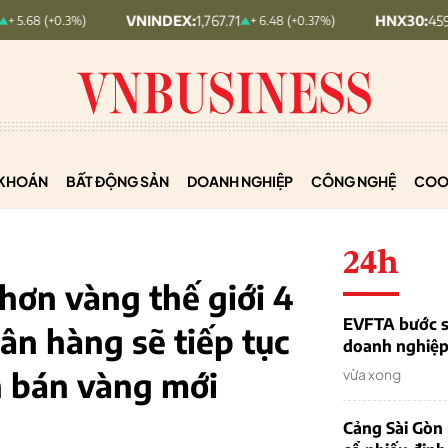
VNINDEX:
1,767.71
HNX30:
459.22
%)
+ 6.48 (+0.37%)
+ 5.73
KHOÁN
BẤT ĐỘNG SẢN
DOANH NGHIỆP
CÔNG NGHỆ
COO
24h
 hơn vàng thế giới 4
EVFTA bước s
ân hàng sẽ tiếp tục
doanh nghiệp 
n bán vàng mới
vừa xong
Cảng Sài Gòn 