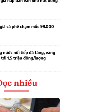
 giá hấp dẫn vẫn khó hút dòng
 giá cà phê chạm mốc 99.000
g nước nối tiếp đà tăng, vàng
tới 1,5 triệu đồng/lượng
Đọc nhiều