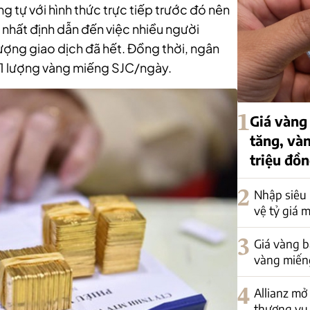
 tự với hình thức trực tiếp trước đó nên
nhất định dẫn đến việc nhiều người
ượng giao dịch đã hết. Đồng thời, ngân
 1 lượng vàng miếng SJC/ngày.
1
Giá vàng 
tăng, vàn
triệu đồ
2
Nhập siêu
vệ tỷ giá 
3
Giá vàng bậ
vàng miếng
4
Allianz mở
thương vụ 