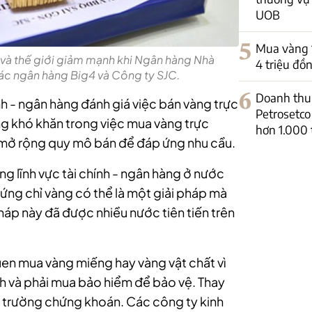
UOB
5
Mua vàng 14
 và thế giới giảm mạnh khi Ngân hàng Nhà
4 triệu đồ
ác ngân hàng Big4 và Công ty SJC.
6
Doanh thu 
ính - ngân hàng đánh giá việc bán vàng trực
Petrosetco
ng khó khăn trong việc mua vàng trực
hơn 1.000 
 mở rộng quy mô bán để đáp ứng nhu cầu.
ng lĩnh vực tài chính - ngân hàng ở nước
ứng chỉ vàng có thể là một giải pháp mà
pháp này đã được nhiều nước tiên tiến trên
en mua vàng miếng hay vàng vật chất vì
inh và phải mua bảo hiểm để bảo vệ. Thay
ị trường chứng khoán. Các công ty kinh