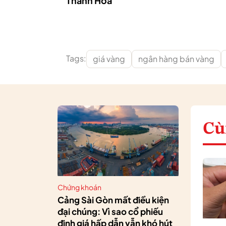
Thanh Hoa
Tags:
giá vàng
ngân hàng bán vàng
Cù
Chứng khoán
Cảng Sài Gòn mất điều kiện
đại chúng: Vì sao cổ phiếu
định giá hấp dẫn vẫn khó hút