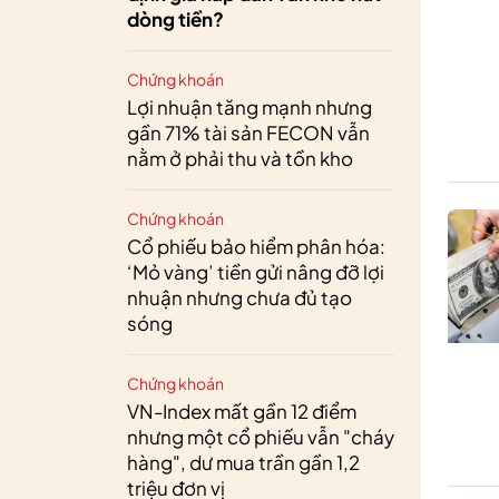
dòng tiền?
Chứng khoán
Lợi nhuận tăng mạnh nhưng
gần 71% tài sản FECON vẫn
nằm ở phải thu và tồn kho
Chứng khoán
Cổ phiếu bảo hiểm phân hóa:
‘Mỏ vàng’ tiền gửi nâng đỡ lợi
nhuận nhưng chưa đủ tạo
sóng
Chứng khoán
VN-Index mất gần 12 điểm
nhưng một cổ phiếu vẫn "cháy
hàng", dư mua trần gần 1,2
triệu đơn vị