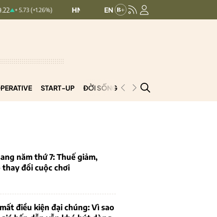
HNXINDEX:
292.69
UPCOMINDEX:
127.33
 (+1.26%)
0.5 (0.17%)
PERATIVE
START-UP
ĐỜI SỐNG
PODCAST
VNCOOP
ang năm thứ 7: Thuế giảm,
thay đổi cuộc chơi
mất điều kiện đại chúng: Vì sao