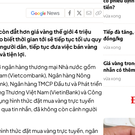
cổ phiếu định
tiền?
vừa xong
òn đắt hơn giá vàng thế giới 4 triệu
Tiếp đà tăng,
iết thời gian tới sẽ tiếp tục tối ưu quy
đồng/kg
người dân, tiếp tục đưa việc bán vàng
vừa xong
 tiện lợi.
Giá vàng tron
i 4 ngân hàng thương mại Nhà nước gồm
nhẫn có thêm 
Nam (Vietcombank), Ngân hàng Nông
vừa xong
ank), Ngân hàng TMCP Đầu tư và Phát triển
g Thương Việt Nam (VietinBank) và Công
ụng hình thức đặt mua vàng trực tuyến
 qua tin nhắn, đã không còn cảnh người
 hình thức đặt mua vàng trực tuyến, ngân