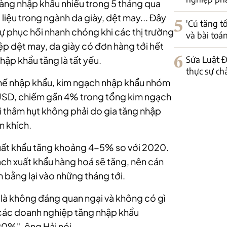
àng nhập khẩu nhiều trong 5 tháng qua
ụ liệu trong ngành da giày, dệt may... Đây
5
'Cú tăng t
sự phục hồi nhanh chóng khi các thị trường
và bài toá
p dệt may, da giày có đơn hàng tới hết
6
Sửa Luật Đ
nhập khẩu tăng là tất yếu.
thực sự ch
chế nhập khẩu, kim ngạch nhập khẩu nhóm
 USD, chiếm gần 4% trong tổng kim ngạch
i thâm hụt không phải do gia tăng nhập
 khích.
uất khẩu tăng khoảng 4-5% so với 2020.
h xuất khẩu hàng hoá sẽ tăng, nên cán
 bằng lại vào những tháng tới.
 5 là không đáng quan ngại và không có gì
 các doanh nghiệp tăng nhập khẩu
90%", ông Hải nói.