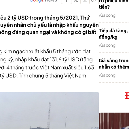
cổ phiếu định
tiền?
vừa xong
iêu 2 tỷ USD trong tháng 5/2021, Thứ
uyên nhân chủ yếu là nhập khẩu nguyên
Tiếp đà tăng,
không đáng quan ngại và không có gì bất
đồng/kg
vừa xong
g kim ngạch xuất khẩu 5 tháng ước đạt
ng kỳ, nhập khẩu đạt 131,6 tỷ USD (tăng
Giá vàng tron
i 4 tháng trước Việt Nam xuất siêu 1,63
nhẫn có thêm 
 tỷ USD. Tính chung 5 tháng Việt Nam
vừa xong