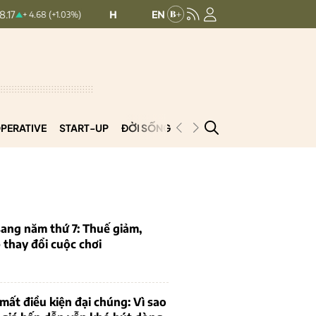
HNXINDEX:
292.62
UPCOMINDEX:
126.7
.68 (+1.03%)
0.57 (0.19%)
PERATIVE
START-UP
ĐỜI SỐNG
PODCAST
VNCOOP
ang năm thứ 7: Thuế giảm,
thay đổi cuộc chơi
mất điều kiện đại chúng: Vì sao