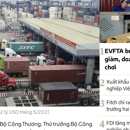
1
EVFTA bư
giảm, do
chơi
2
Xuất khẩu 
nghiệp Việ
3
Fitch chỉ r
trưởng hai
 2 tỷ USD tháng 5/2021.
4
FDI tăng m
ủa Bộ Công Thương, Thứ trưởng Bộ Công
nghiệp phải