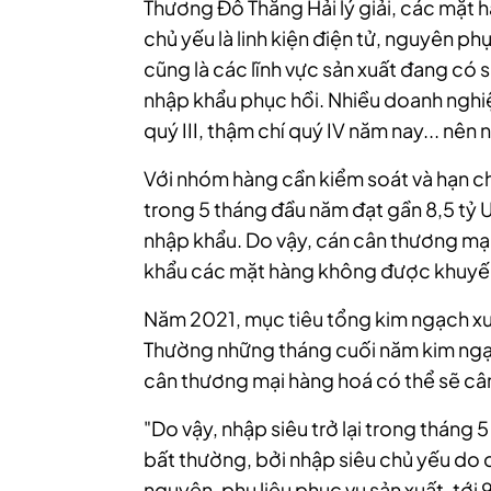
Thương Đỗ Thắng Hải lý giải,
các mặt h
chủ yếu là linh kiện điện tử, nguyên ph
cũng là các lĩnh vực sản xuất đang có 
nhập khẩu phục hồi. Nhiều doanh nghiệ
quý III, thậm chí quý IV năm nay... nên 
Với nhóm hàng cần kiểm soát và hạn 
trong 5 tháng đầu năm đạt gần 8,5 tỷ
nhập khẩu. Do vậy, cán cân thương mạ
khẩu các mặt hàng không được khuyến
Năm 2021, mục tiêu tổng kim ngạch x
Thường những tháng cuối năm kim ngạc
cân thương mại hàng hoá có thể sẽ cân
"Do vậy, nhập siêu trở lại trong tháng
bất thường, bởi nhập siêu chủ yếu do
nguyên, phụ liệu phục vụ sản xuất, tới 