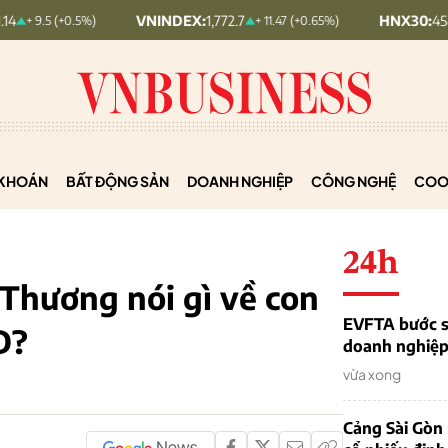
VNINDEX:
1,772.7
HNX30:
458.17
+0.5%)
+ 11.47 (+0.65%)
+ 4
KHOÁN
BẤT ĐỘNG SẢN
DOANH NGHIỆP
CÔNG NGHỆ
COO
24h
Thương nói gì về con
EVFTA bước s
D?
doanh nghiệp 
vừa xong
Cảng Sài Gòn 