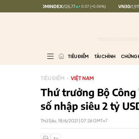
UPCOMINDEX:
126.77
VN30:
1,911.14
+ 0.07 (+0.06%)
+ 9.5 (
TIÊU ĐIỂM
TÀI CHÍNH
CHỨNG 
TIÊU ĐIỂM
VIỆT NAM
Thứ trưởng Bộ Công 
số nhập siêu 2 tỷ US
Thứ Sáu, 18/6/2021 | 07:26 GMT+7