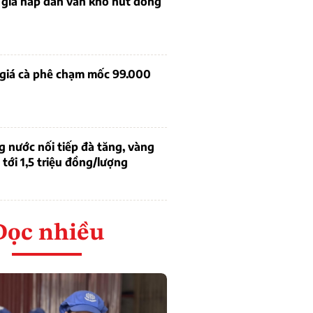
 giá hấp dẫn vẫn khó hút dòng
 giá cà phê chạm mốc 99.000
g nước nối tiếp đà tăng, vàng
tới 1,5 triệu đồng/lượng
Đọc nhiều