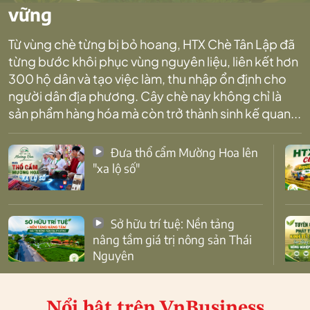
vững
Từ vùng chè từng bị bỏ hoang, HTX Chè Tân Lập đã
từng bước khôi phục vùng nguyên liệu, liên kết hơn
300 hộ dân và tạo việc làm, thu nhập ổn định cho
người dân địa phương. Cây chè nay không chỉ là
sản phẩm hàng hóa mà còn trở thành sinh kế quan...
Đưa thổ cẩm Mường Hoa lên
"xa lộ số"
Sở hữu trí tuệ: Nền tảng
nâng tầm giá trị nông sản Thái
Nguyên
Nổi bật
trên VnBusiness