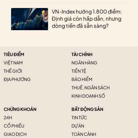
VN-Index hướng 1.800 điểm:
Định giá còn hấp dẫn, nhưng
dòng tiền đã sẵn sàng?
TIÊU ĐIỂM
TÀI CHÍNH
VIỆT NAM
NGÂN HÀNG
THẾ GIỚI
TIỀN TỆ
ĐỊA PHƯƠNG
BẢO HIỂM
THUẾ, NGÂN SÁCH
KINH DOANH SỐ
CHỨNG KHOÁN
BẤT ĐỘNG SẢN
24H
TIN TỨC
CỔ PHIẾU
DỰ ÁN
GIAO DỊCH
TOÀN CẢNH