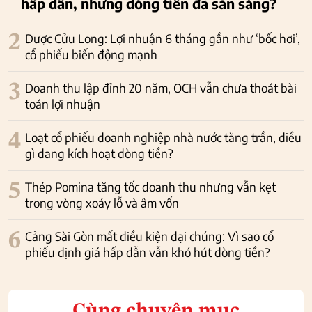
hấp dẫn, nhưng dòng tiền đã sẵn sàng?
2
Dược Cửu Long: Lợi nhuận 6 tháng gần như ‘bốc hơi’,
cổ phiếu biến động mạnh
3
Doanh thu lập đỉnh 20 năm, OCH vẫn chưa thoát bài
toán lợi nhuận
4
Loạt cổ phiếu doanh nghiệp nhà nước tăng trần, điều
gì đang kích hoạt dòng tiền?
5
Thép Pomina tăng tốc doanh thu nhưng vẫn kẹt
trong vòng xoáy lỗ và âm vốn
6
Cảng Sài Gòn mất điều kiện đại chúng: Vì sao cổ
phiếu định giá hấp dẫn vẫn khó hút dòng tiền?
Cùng chuyên mục