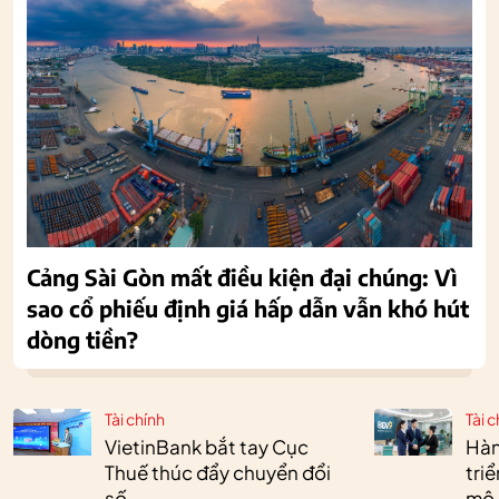
Cảng Sài Gòn mất điều kiện đại chúng: Vì
sao cổ phiếu định giá hấp dẫn vẫn khó hút
dòng tiền?
Tài chính
Tài c
VietinBank bắt tay Cục
Hàn
Thuế thúc đẩy chuyển đổi
tri
số
mô 