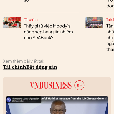
doa
Tài chính
Tài c
Thấy gì từ việc Moody's
Tăn
nâng xếp hạng tín nhiệm
nhữ
cho SeABank?
chí
ngà
tha
Xem thêm bài viết tại:
Tài chính
Bất động sản