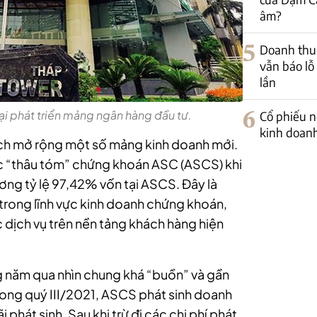
âm?
5
Doanh thu
vẫn báo lỗ 
lần
lại phát triển mảng ngân hàng đầu tư.
6
Cổ phiếu n
kinh doanh
ch mở rộng một số mảng kinh doanh mới.
c “thâu tóm” chứng khoán ASC (ASCS) khi
ơng tỷ lệ 97,42% vốn tại ASCS. Đây là
ế trong lĩnh vực kinh doanh chứng khoán,
 dịch vụ trên nền tảng khách hàng hiện
 năm qua nhìn chung khá “buồn” và gần
rong quý III/2021, ASCS phát sinh doanh
ãi phát sinh. Sau khi trừ đi các chi phí phát