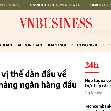
VNINDEX:
1,776.46
HNX30:
458.94
.02%)
8.48 (0.48%)
3.74 (
KHOÁN
BẤT ĐỘNG SẢN
DOANH NGHIỆP
CÔNG NGHỆ
COO
24h
vị thế dẫn đầu về
Hợp tác xã cò
 mảng ngân hàng đầu
trực tiếp các 
3 giờ trước
Techcombank 