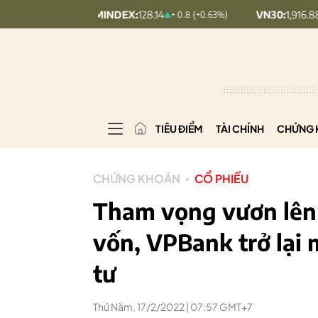
UPCOMINDEX:
128.14
VN30:
1,916.88
+ 0.8 (+0.63%)
19.71 (1
TIÊU ĐIỂM
TÀI CHÍNH
CHỨNG 
CHỨNG KHOÁN
CỔ PHIẾU
Tham vọng vươn lên 
vốn, VPBank trở lại
tư
Thứ Năm, 17/2/2022 | 07:57 GMT+7