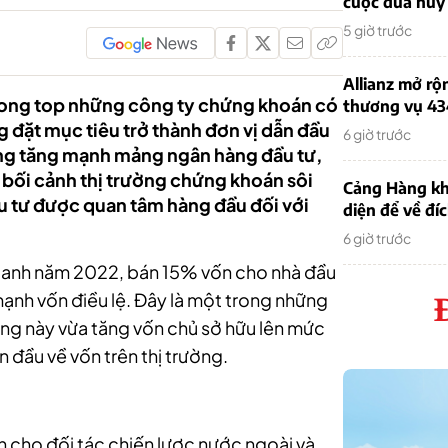
cuộc đua huy
5 giờ trước
Allianz mở rộ
rong top những công ty chứng khoán có
thương vụ 43
 đặt mục tiêu trở thành đơn vị dẫn đầu
6 giờ trước
ng tăng mạnh mảng ngân hàng đầu tư,
 bối cảnh thị trường chứng khoán sôi
Cảng Hàng kh
ầu tư được quan tâm hàng đầu đối với
diện để về đí
6 giờ trước
oanh năm 2022, bán 15% vốn cho nhà đầu
 mạnh vốn điều lệ. Đây là một trong những
ng này vừa tăng vốn chủ sở hữu lên mức
n đầu về vốn trên thị trường.
 cho đối tác chiến lược nước ngoài và