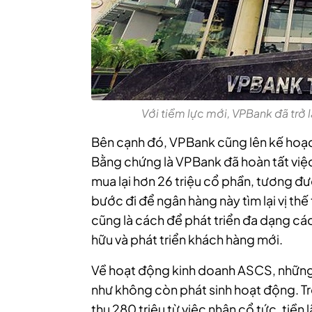
Với tiềm lực mới, VPBank đã trở 
Bên cạnh đó, VPBank cũng lên kế hoạ
Bằng chứng là
VPBank đã hoàn tất việ
mua lại hơn 26 triệu cổ phần, tương đư
bước đi để ngân hàng này tìm lại vị th
cũng là cách để phát triển đa dạng các
hữu và phát triển khách hàng mới.
Về hoạt động kinh doanh ASCS, những
như không còn phát sinh hoạt động. T
thu 280 triệu từ việc nhận cổ tức, tiền l