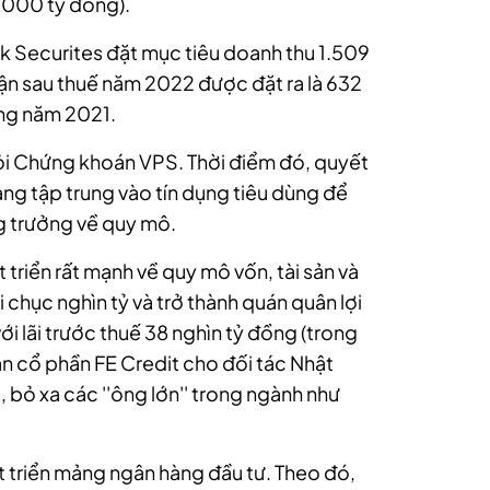
8.000 tỷ đồng).
k Securites đặt mục tiêu doanh thu 1.509
uận sau thuế năm 2022 được đặt ra là 632
ong năm 2021.
ỏi Chứng khoán VPS. Thời điểm đó, quyết
àng tập trung vào tín dụng tiêu dùng để
g trưởng về quy mô.
triển rất mạnh về quy mô vốn, tài sản và
ài chục nghìn tỷ và trở thành quán quân lợi
ới lãi trước thuế 38 nghìn tỷ đồng (trong
n cổ phần FE Credit cho đối tác Nhật
 bỏ xa các ''ông lớn'' trong ngành như
át triển mảng ngân hàng đầu tư. Theo đó,