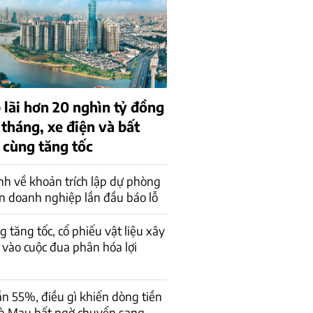
 lãi hơn 20 nghìn tỷ đồng
 tháng, xe điện và bất
 cùng tăng tốc
rình về khoản trích lập dự phòng
ến doanh nghiệp lần đầu báo lỗ
g tăng tốc, cổ phiếu vật liệu xây
vào cuộc đua phân hóa lợi
ần 55%, điều gì khiến dòng tiền
à Mau bất ngờ chuyển sang