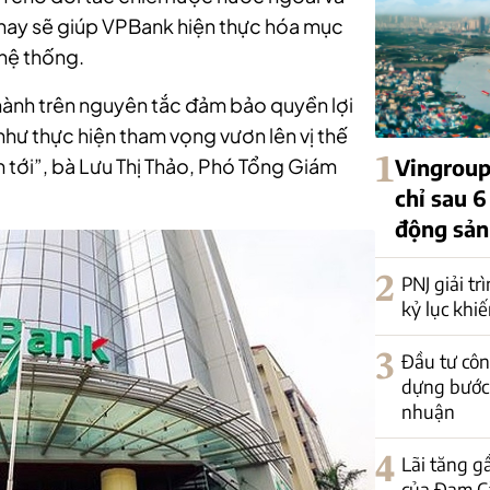
nay sẽ giúp VPBank hiện thực hóa mục
 hệ thống.
 hành trên nguyên tắc đảm bảo quyền lợi
ư thực hiện tham vọng vươn lên vị thế
1
Vingroup
tới”, bà Lưu Thị Thảo, Phó Tổng Giám
chỉ sau 6
động sản
2
PNJ giải t
kỷ lục khi
3
Đầu tư côn
dựng bước 
nhuận
4
Lãi tăng g
của Đạm C