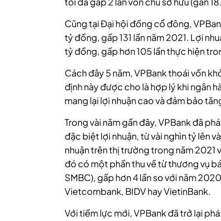
tối đa gấp 2 lần vốn chủ sở hữu (gần 1
Cũng tại
Đại hội đồng cổ đông
, VPBan
tỷ đồng, gấp 131 lần năm 2021. Lợi nh
tỷ đồng, gấp hơn 105 lần thực hiện tr
Cách đây 5 năm, VPBank thoái vốn kh
định này được cho là hợp lý khi ngân h
mang lại lợi nhuận cao và đảm bảo tăn
Trong vài năm gần đây, VPBank đã phát 
đặc biệt lợi nhuận, từ vài nghìn tỷ lên v
nhuận trên thị trường trong năm 2021 v
đó có một phần thu về từ thương vụ bá
SMBC), gấp hơn 4 lần so với năm 2020,
Vietcombank, BIDV hay VietinBank.
Với tiềm lực mới, VPBank đã trở lại ph