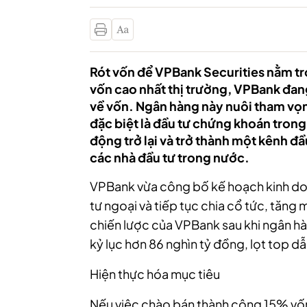
Rót vốn để VPBank Securities nằm t
vốn cao nhất thị trường, VPBank đang
về vốn. Ngân hàng này nuôi tham vọ
đặc biệt là đầu tư chứng khoán trong
động trở lại và trở thành một kênh đ
các nhà đầu tư trong nước.
VPBank vừa công bố kế hoạch kinh d
tư ngoại và tiếp tục chia cổ tức, tăng
chiến lược của VPBank sau khi ngân hà
kỷ lục hơn 86 nghìn tỷ đồng, lọt top dẫ
Hiện thực hóa mục tiêu
Nếu việc chào bán thành công 15% vốn