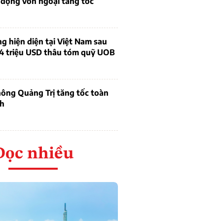
 động vốn ngoại tăng tốc
ng hiện diện tại Việt Nam sau
4 triệu USD thâu tóm quỹ UOB
ông Quảng Trị tăng tốc toàn
ch
Đọc nhiều