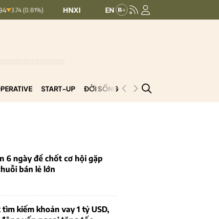
HNXINDEX:
293.59
UPCOMINDEX:
128.14
0.81%)
0.13 (0.04%)
PERATIVE
START-UP
ĐỜI SỐNG
PODCAST
VNCOOP
n 6 ngày để chốt cơ hội gặp
chuỗi bán lẻ lớn
tìm kiếm khoản vay 1 tỷ USD,