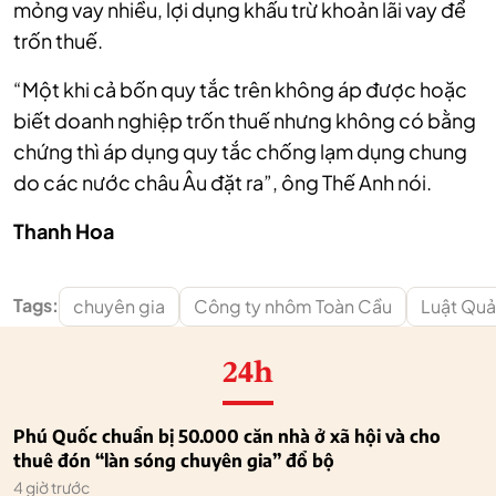
mỏng vay nhiều, lợi dụng khấu trừ khoản lãi vay để
trốn thuế.
“Một khi cả bốn quy tắc trên không áp được hoặc
biết doanh nghiệp trốn thuế nhưng không có bằng
chứng thì áp dụng quy tắc chống lạm dụng chung
do các nước châu Âu đặt ra”, ông Thế Anh nói.
Thanh Hoa
Tags:
chuyên gia
Công ty nhôm Toàn Cầu
Luật Quản
24h
Phú Quốc chuẩn bị 50.000 căn nhà ở xã hội và cho
thuê đón “làn sóng chuyên gia” đổ bộ
4 giờ trước