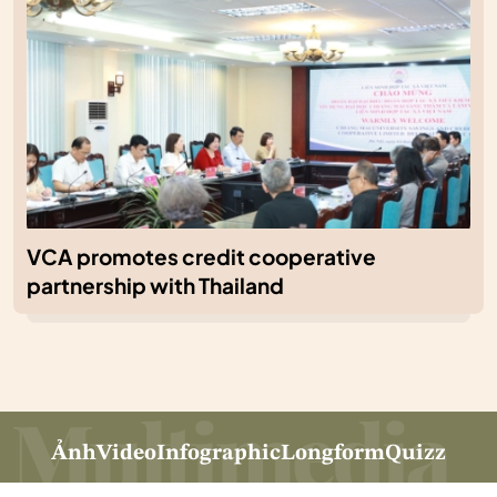
VCA promotes credit cooperative
partnership with Thailand
Ảnh
Video
Infographic
Longform
Quizz