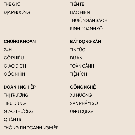
THẾ GIỚI
TIỀN TỆ
ĐỊA PHƯƠNG
BẢO HIỂM
THUẾ, NGÂN SÁCH
KINH DOANH SỐ
CHỨNG KHOÁN
BẤT ĐỘNG SẢN
24H
TIN TỨC
CỔ PHIẾU
DỰ ÁN
GIAO DỊCH
TOÀN CẢNH
GÓC NHÌN
TIỆN ÍCH
DOANH NGHIỆP
CÔNG NGHỆ
THỊ TRƯỜNG
XU HƯỚNG
TIÊU DÙNG
SẢN PHẨM SỐ
GIAO THƯƠNG
ỨNG DỤNG
QUẢN TRỊ
THÔNG TIN DOANH NGHIỆP