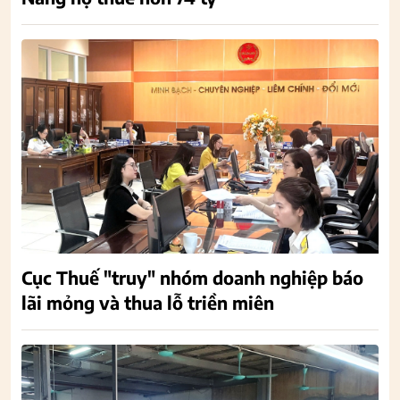
Cục Thuế "truy" nhóm doanh nghiệp báo
lãi mỏng và thua lỗ triền miên