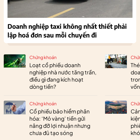
Doanh nghiệp taxi không nhất thiết phải
lập hoá đơn sau mỗi chuyến đi
Chứng khoán
Chứ
Loạt cổ phiếu doanh
Thé
nghiệp nhà nước tăng trần,
doa
điều gì đang kích hoạt
tro
dòng tiền?
vốn
Chứng khoán
Chứ
Cổ phiếu bảo hiểm phân
Cản
hóa: ‘Mỏ vàng’ tiền gửi
kiệ
nâng đỡ lợi nhuận nhưng
phi
chưa đủ tạo sóng
khó