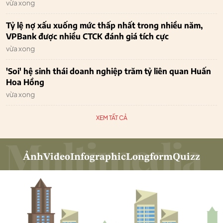
vừa xong
Tỷ lệ nợ xấu xuống mức thấp nhất trong nhiều năm,
VPBank được nhiều CTCK đánh giá tích cực
vừa xong
'Soi' hệ sinh thái doanh nghiệp trăm tỷ liên quan Huấn
Hoa Hồng
vừa xong
XEM TẤT CẢ
Ảnh
Video
Infographic
Longform
Quizz