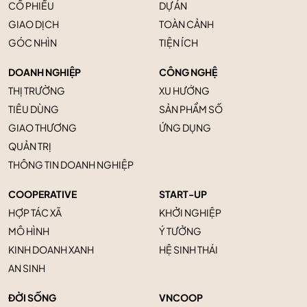
CỔ PHIẾU
DỰ ÁN
GIAO DỊCH
TOÀN CẢNH
GÓC NHÌN
TIỆN ÍCH
DOANH NGHIỆP
CÔNG NGHỆ
THỊ TRƯỜNG
XU HƯỚNG
TIÊU DÙNG
SẢN PHẨM SỐ
GIAO THƯƠNG
ỨNG DỤNG
QUẢN TRỊ
THÔNG TIN DOANH NGHIỆP
COOPERATIVE
START-UP
HỢP TÁC XÃ
KHỞI NGHIỆP
MÔ HÌNH
Ý TƯỞNG
KINH DOANH XANH
HỆ SINH THÁI
AN SINH
ĐỜI SỐNG
VNCOOP