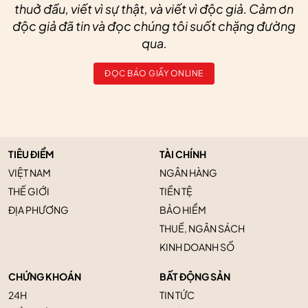
thuở đầu, viết vì sự thật, và viết vì độc giả. Cảm ơn
độc giả đã tin và đọc chúng tôi suốt chặng đường
qua.
ĐỌC BÁO GIẤY ONLINE
TIÊU ĐIỂM
TÀI CHÍNH
VIỆT NAM
NGÂN HÀNG
THẾ GIỚI
TIỀN TỆ
ĐỊA PHƯƠNG
BẢO HIỂM
THUẾ, NGÂN SÁCH
KINH DOANH SỐ
CHỨNG KHOÁN
BẤT ĐỘNG SẢN
24H
TIN TỨC