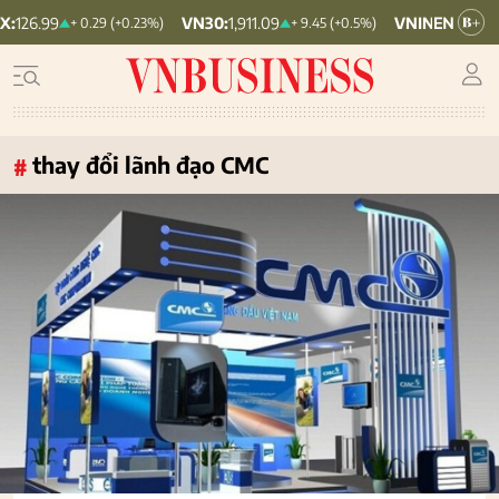
VN30:
1,911.09
VNINDEX:
1,768.06
+ 0.29 (+0.23%)
+ 9.45 (+0.5%)
thay đổi lãnh đạo CMC
#