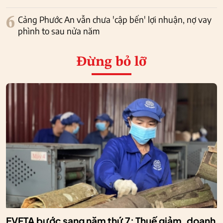
6
Cảng Phước An vẫn chưa 'cập bến' lợi nhuận, nợ vay
phình to sau nửa năm
Đừng bỏ lỡ
EVFTA bước sang năm thứ 7: Thuế giảm, doanh