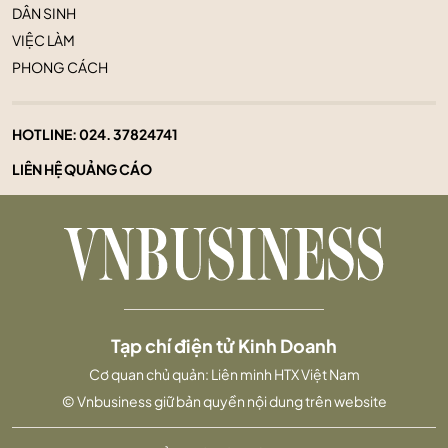
DÂN SINH
VIỆC LÀM
PHONG CÁCH
HOTLINE:
024. 37824741
LIÊN HỆ QUẢNG CÁO
Tạp chí điện tử Kinh Doanh
Cơ quan chủ quản: Liên minh HTX Việt Nam
© Vnbusiness giữ bản quyền nội dung trên website