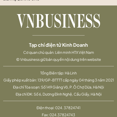
Tạp chí điện tử Kinh Doanh
Cơ quan chủ quản: Liên minh HTX Việt Nam
© Vnbusiness giữ bản quyền nội dung trên website
Tổng Biên tập: Hà Linh
Giấy phép xuất bản: 139/GP-BTTTT cấp ngày 04 tháng 3 năm 2021
Địa chỉ Tòa soạn: Số 149 Giảng Võ, P. Ô Chợ Dừa, Hà Nội
Địa chỉ ĐK: Số 6, Dương Đình Nghệ, Cầu Giấy, Hà Nội
Điện thoại:
024. 37824741
Fax:
024.37824743