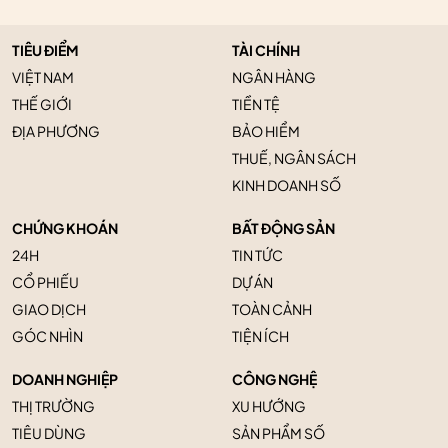
TIÊU ĐIỂM
TÀI CHÍNH
VIỆT NAM
NGÂN HÀNG
THẾ GIỚI
TIỀN TỆ
ĐỊA PHƯƠNG
BẢO HIỂM
THUẾ, NGÂN SÁCH
KINH DOANH SỐ
CHỨNG KHOÁN
BẤT ĐỘNG SẢN
24H
TIN TỨC
CỔ PHIẾU
DỰ ÁN
GIAO DỊCH
TOÀN CẢNH
GÓC NHÌN
TIỆN ÍCH
DOANH NGHIỆP
CÔNG NGHỆ
THỊ TRƯỜNG
XU HƯỚNG
TIÊU DÙNG
SẢN PHẨM SỐ