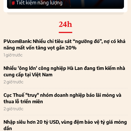
Tiết kiệm năng lượng
#
24h
PVcomBank: Nhiều chỉ tiêu sát “ngưỡng đỏ”, nợ có khả
năng mất vốn tăng vọt gần 20%
1 giờ trước
Nhiều 'ông lớn' công nghiệp Hà Lan đang tìm kiếm nhà
cung cấp tại Việt Nam
2 giờ trước
Cục Thuế "truy" nhóm doanh nghiệp báo lãi mỏng và
thua lỗ triền miên
2 giờ trước
Nhập siêu hơn 20 tỷ USD, vùng đệm bảo vệ tỷ giá mỏng
dần