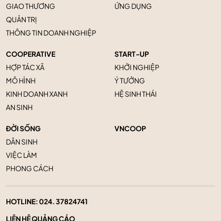
GIAO THƯƠNG
ỨNG DỤNG
QUẢN TRỊ
THÔNG TIN DOANH NGHIỆP
COOPERATIVE
START-UP
HỢP TÁC XÃ
KHỞI NGHIỆP
MÔ HÌNH
Ý TƯỞNG
KINH DOANH XANH
HỆ SINH THÁI
AN SINH
ĐỜI SỐNG
VNCOOP
DÂN SINH
VIỆC LÀM
PHONG CÁCH
HOTLINE:
024. 37824741
LIÊN HỆ QUẢNG CÁO