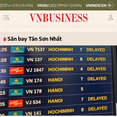
VN30:
1,902.79
VNINDEX:
1,764.78
H
0.02%)
20.7 (1.08%)
19.87 (1.11%)
Sân bay Tân Sơn Nhất
#