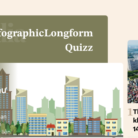
fographic
Longform
Quizz
i
hư
1
T
ban
k
h
1
 liên