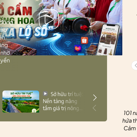
 đồng
Lào
ên
ướng
 nhờ
uyển
Sở hữu trí tuệ:
Nền tảng nâng
tầm giá trị nông
101 n
sản Thái Nguyên
hứa th
Cảm ơ