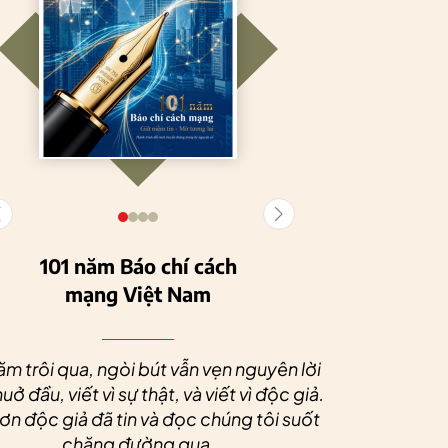
101 năm Báo chí cách
mạng Việt Nam
Tuyên Quang
HTX Nông
phát triển kinh tế
nghiệp hữu cơ
Nhân dịp 
tập thể, tạo động
Tiên Dương: Kh
Quý độc g
ăm trôi qua, ngòi bút vẫn vẹn nguyên lời
lực cho nông
nông nghiệp x
tác xã sức
uở đầu, viết vì sự thật, và viết vì độc giả.
nghiệp bền vững
tạo nên thương
dài và 
n độc giả đã tin và đọc chúng tôi suốt
hiệu
chặng đường qua.