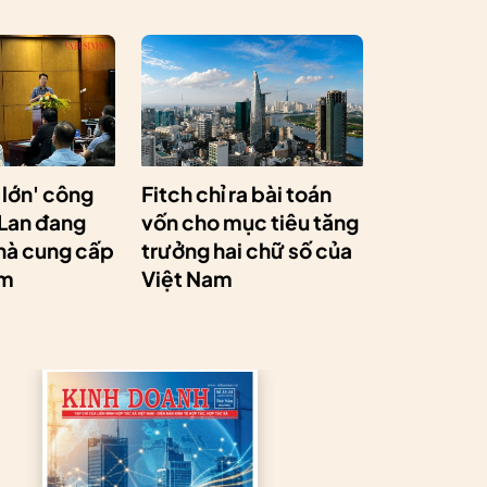
 lớn' công
Fitch chỉ ra bài toán
 Lan đang
vốn cho mục tiêu tăng
hà cung cấp
trưởng hai chữ số của
am
Việt Nam