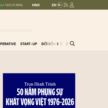
HNXINDEX:
293.44
UPCOMINDEX:
126.9
36%)
+ 0.25 (+0.09%)
PERATIVE
START-UP
ĐỜI SỐNG
PODCAST
VNCOOP