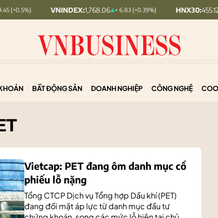
VNINDEX:
1,768.06
HNX30:
455.12
+ 6.83 (+0.39%)
+ 1.63 (+0.
KHOÁN
BẤT ĐỘNG SẢN
DOANH NGHIỆP
CÔNG NGHỆ
COO
ET
Vietcap: PET đang ôm danh mục cổ
phiếu lỗ nặng
Tổng CTCP Dịch vụ Tổng hợp Dầu khí (PET)
đang đối mặt áp lực từ danh mục đầu tư
chứng khoán, song các mức lỗ hiện tại chủ