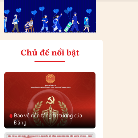
Chủ đề nổi bật
Bảo vệ nền tảng tư tưởng của
#
Đảng