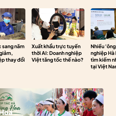
 sang năm
Xuất khẩu trực tuyến
Nhiều 'ông
 giảm,
thời AI: Doanh nghiệp
nghiệp Hà
p thay đổi
Việt tăng tốc thế nào?
tìm kiếm n
tại Việt N
 Hoa