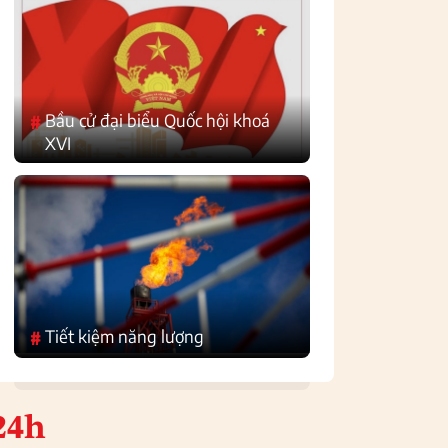
Bầu cử đại biểu Quốc hội khoá
#
XVI
Tiết kiệm năng lượng
#
24h