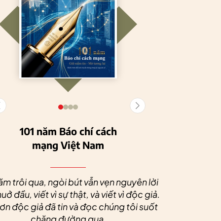
101 năm Báo chí cách
mạng Việt Nam
Tuyên Quang
HTX Nông
phát triển kinh tế
nghiệp hữu cơ
Nhân dịp 
tập thể, tạo động
Tiên Dương: Kh
Quý độc g
ăm trôi qua, ngòi bút vẫn vẹn nguyên lời
lực cho nông
nông nghiệp x
tác xã sức
uở đầu, viết vì sự thật, và viết vì độc giả.
nghiệp bền vững
tạo nên thương
dài và 
n độc giả đã tin và đọc chúng tôi suốt
hiệu
chặng đường qua.