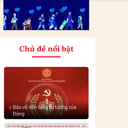
Chủ đề nổi bật
Bảo vệ nền tảng tư tưởng của
#
Đảng