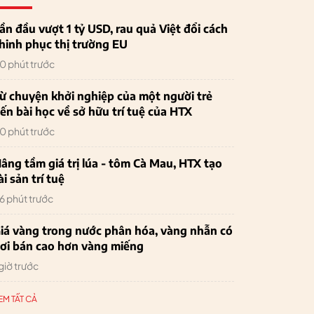
ần đầu vượt 1 tỷ USD, rau quả Việt đổi cách
hinh phục thị trường EU
0 phút trước
ừ chuyện khởi nghiệp của một người trẻ
ến bài học về sở hữu trí tuệ của HTX
0 phút trước
âng tầm giá trị lúa - tôm Cà Mau, HTX tạo
ài sản trí tuệ
6 phút trước
iá vàng trong nước phân hóa, vàng nhẫn có
ơi bán cao hơn vàng miếng
 giờ trước
EM TẤT CẢ