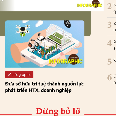
2.
2
'
q
3
X
n
4
P
s
5
S
Infographic
6
C
n
Đưa sở hữu trí tuệ thành nguồn lực
phát triển HTX, doanh nghiệp
Đừng bỏ lỡ