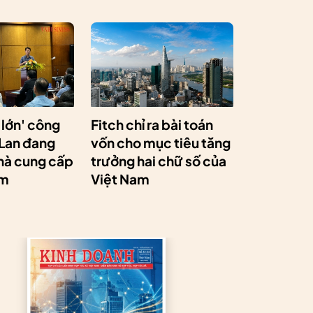
 lớn' công
Fitch chỉ ra bài toán
 Lan đang
vốn cho mục tiêu tăng
hà cung cấp
trưởng hai chữ số của
am
Việt Nam