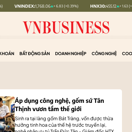
DEX:
1,768.06
HNX30:
455.12
+ 6.83 (+0.39%)
+ 1.63 (+0.36%)
KHOÁN
BẤT ĐỘNG SẢN
DOANH NGHIỆP
CÔNG NGHỆ
COO
Áp dụng công nghệ, gốm sứ Tân
Thịnh vươn tầm thế giới
Sinh ra tại làng gốm Bát Tràng, vốn được thừa
hưởng tinh hoa của thế hệ trước truyền lại,
nghệ nhân ưu tú Trần Đức Tân – Giám đốc HTX