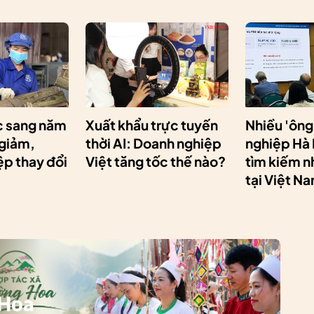
 sang năm
Xuất khẩu trực tuyến
Nhiều 'ông
 giảm,
thời AI: Doanh nghiệp
nghiệp Hà
p thay đổi
Việt tăng tốc thế nào?
tìm kiếm n
tại Việt N
 Hoa