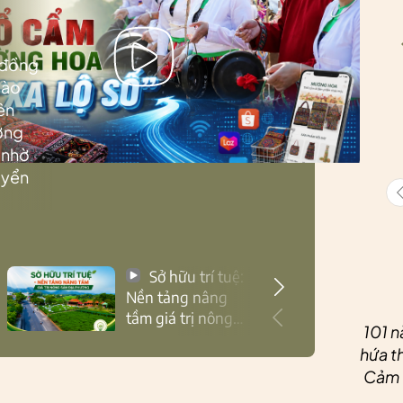
 đồng
Lào
ên
ướng
 nhờ
uyển
Sở hữu trí tuệ:
Nền tảng nâng
tầm giá trị nông
101 n
sản Thái Nguyên
hứa th
Cảm ơ