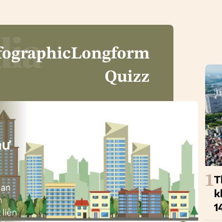
fographic
Longform
Quizz
i
hư
1
T
ban
k
h
1
 liên