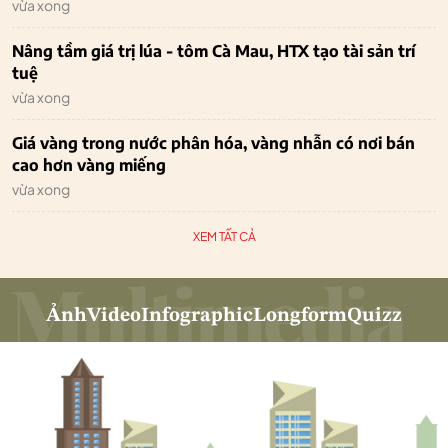
vừa xong
Nâng tầm giá trị lúa - tôm Cà Mau, HTX tạo tài sản trí
tuệ
vừa xong
Giá vàng trong nước phân hóa, vàng nhẫn có nơi bán
cao hơn vàng miếng
vừa xong
XEM TẤT CẢ
Ảnh
Video
Infographic
Longform
Quizz