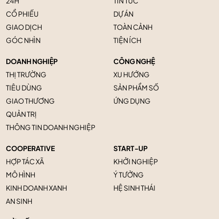
24H
TIN TỨC
CỔ PHIẾU
DỰ ÁN
GIAO DỊCH
TOÀN CẢNH
GÓC NHÌN
TIỆN ÍCH
DOANH NGHIỆP
CÔNG NGHỆ
THỊ TRƯỜNG
XU HƯỚNG
TIÊU DÙNG
SẢN PHẨM SỐ
GIAO THƯƠNG
ỨNG DỤNG
QUẢN TRỊ
THÔNG TIN DOANH NGHIỆP
COOPERATIVE
START-UP
HỢP TÁC XÃ
KHỞI NGHIỆP
MÔ HÌNH
Ý TƯỞNG
KINH DOANH XANH
HỆ SINH THÁI
AN SINH