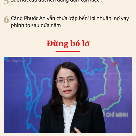
5
6
Cảng Phước An vẫn chưa 'cập bến' lợi nhuận, nợ vay
phình to sau nửa năm
Đừng bỏ lỡ