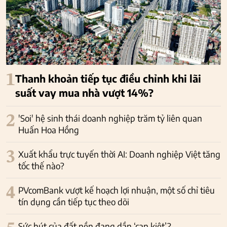
1
Thanh khoản tiếp tục điều chỉnh khi lãi
suất vay mua nhà vượt 14%?
2
'Soi' hệ sinh thái doanh nghiệp trăm tỷ liên quan
Huấn Hoa Hồng
3
Xuất khẩu trực tuyến thời AI: Doanh nghiệp Việt tăng
tốc thế nào?
4
PVcomBank vượt kế hoạch lợi nhuận, một số chỉ tiêu
tín dụng cần tiếp tục theo dõi
Sức hút của đất nền đang dần ‘cạn kiệt’?