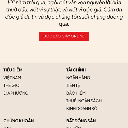
101 năm trôi qua, ngòi bút vẫn vẹn nguyên lời hứa
thuở đầu, viết vì sự thật, và viết vì độc giả. Cảm ơn
độc giả đã tin và đọc chúng tôi suốt chặng đường
qua.
ĐỌC BÁO GIẤY ONLINE
TIÊU ĐIỂM
TÀI CHÍNH
VIỆT NAM
NGÂN HÀNG
THẾ GIỚI
TIỀN TỆ
ĐỊA PHƯƠNG
BẢO HIỂM
THUẾ, NGÂN SÁCH
KINH DOANH SỐ
CHỨNG KHOÁN
BẤT ĐỘNG SẢN