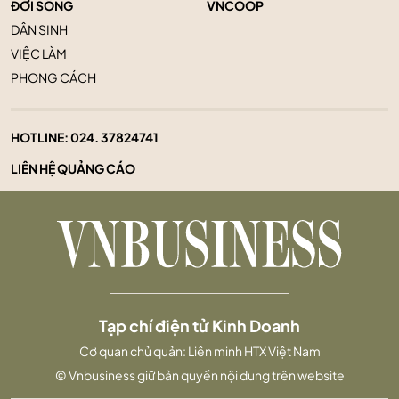
ĐỜI SỐNG
VNCOOP
DÂN SINH
VIỆC LÀM
PHONG CÁCH
HOTLINE:
024. 37824741
LIÊN HỆ QUẢNG CÁO
Tạp chí điện tử Kinh Doanh
Cơ quan chủ quản: Liên minh HTX Việt Nam
© Vnbusiness giữ bản quyền nội dung trên website