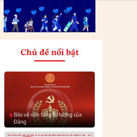
Chủ đề nổi bật
Bảo vệ nền tảng tư tưởng của
#
Đảng