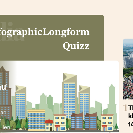
fographic
Longform
Quizz
i
hư
1
T
ban
k
h
1
 liên