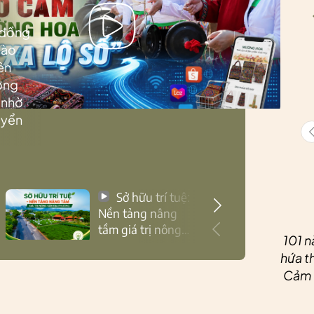
 đồng
Lào
ên
ướng
 nhờ
uyển
Sở hữu trí tuệ:
Nền tảng nâng
tầm giá trị nông
101 n
sản Thái Nguyên
hứa th
Cảm ơ