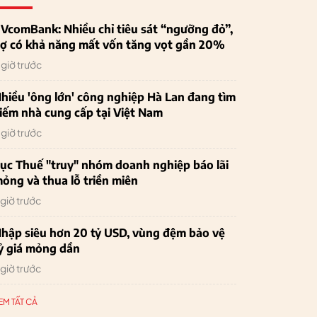
VcomBank: Nhiều chỉ tiêu sát “ngưỡng đỏ”,
ợ có khả năng mất vốn tăng vọt gần 20%
 giờ trước
hiều 'ông lớn' công nghiệp Hà Lan đang tìm
iếm nhà cung cấp tại Việt Nam
 giờ trước
ục Thuế "truy" nhóm doanh nghiệp báo lãi
ỏng và thua lỗ triền miên
 giờ trước
hập siêu hơn 20 tỷ USD, vùng đệm bảo vệ
ỷ giá mỏng dần
 giờ trước
EM TẤT CẢ