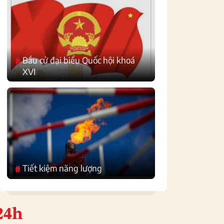
Bầu cử đại biểu Quốc hội khoá
#
XVI
Tiết kiệm năng lượng
#
24h