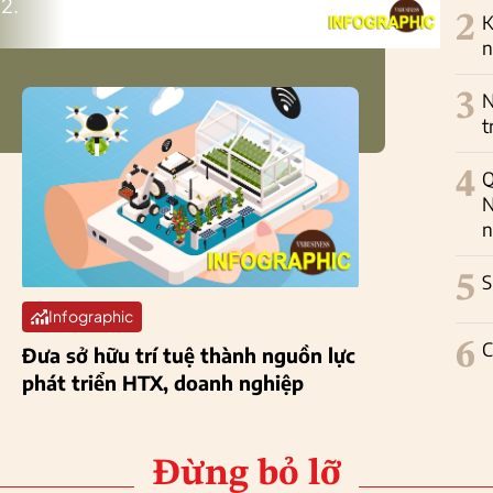
2.
2
K
n
3
N
t
4
Q
N
n
5
S
Infographic
6
C
Đưa sở hữu trí tuệ thành nguồn lực
phát triển HTX, doanh nghiệp
Đừng bỏ lỡ