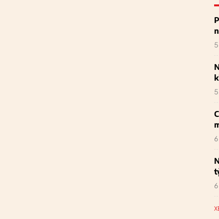
P
n
5
N
k
5
C
m
6
N
t
6
X