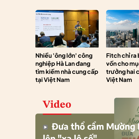
Nhiều 'ông lớn' công
Fitch chỉ ra
nghiệp Hà Lan đang
vốn cho mục
tìm kiếm nhà cung cấp
trưởng hai 
tại Việt Nam
Việt Nam
Video
Đưa thổ cẩm Mường
lên "xa lộ số"