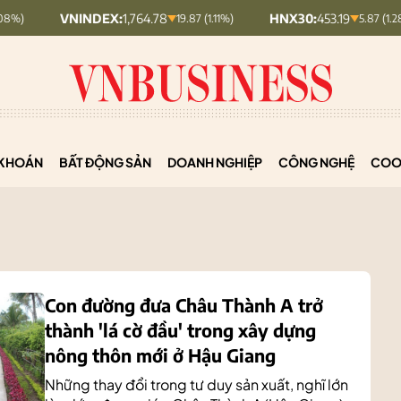
INDEX:
1,764.78
HNX30:
453.19
HNX
19.87 (1.11%)
5.87 (1.28%)
KHOÁN
BẤT ĐỘNG SẢN
DOANH NGHIỆP
CÔNG NGHỆ
COO
Con đường đưa Châu Thành A trở
thành 'lá cờ đầu' trong xây dựng
nông thôn mới ở Hậu Giang
Những thay đổi trong tư duy sản xuất, nghĩ lớn