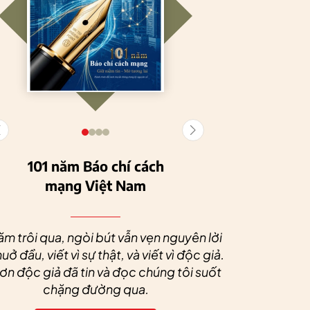
101 năm Báo chí cách
mạng Việt Nam
Tuyên Quang
HTX Nông
phát triển kinh tế
nghiệp hữu cơ
Nhân dịp 
tập thể, tạo động
Tiên Dương: Kh
Quý độc g
ăm trôi qua, ngòi bút vẫn vẹn nguyên lời
lực cho nông
nông nghiệp x
tác xã sức
uở đầu, viết vì sự thật, và viết vì độc giả.
nghiệp bền vững
tạo nên thương
dài và 
n độc giả đã tin và đọc chúng tôi suốt
hiệu
chặng đường qua.