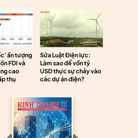
ốc' ấn tượng
Sửa Luật Điện lực:
ốn FDI và
Làm sao để vốn tỷ
âng cao
USD thực sự chảy vào
ấp thụ
các dự án điện?