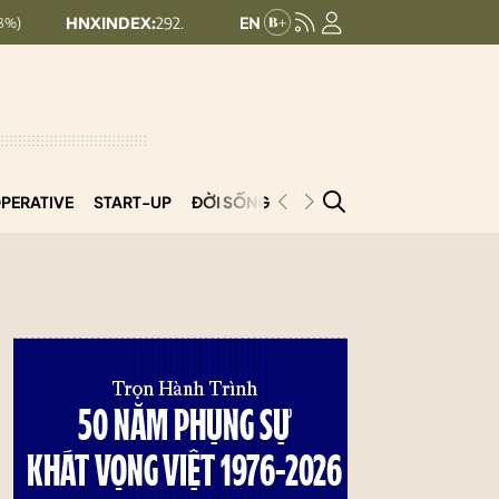
INDEX:
292.64
UPCOMINDEX:
127.17
8.56 (2.84%)
+ 0.03 (+0.02%)
PERATIVE
START-UP
ĐỜI SỐNG
PODCAST
VNCOOP