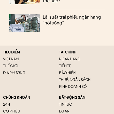
thế nào?
Lãi suất trái phiếu ngân hàng
“nổi sóng”
TIÊU ĐIỂM
TÀI CHÍNH
VIỆT NAM
NGÂN HÀNG
THẾ GIỚI
TIỀN TỆ
ĐỊA PHƯƠNG
BẢO HIỂM
THUẾ, NGÂN SÁCH
KINH DOANH SỐ
CHỨNG KHOÁN
BẤT ĐỘNG SẢN
24H
TIN TỨC
CỔ PHIẾU
DỰ ÁN