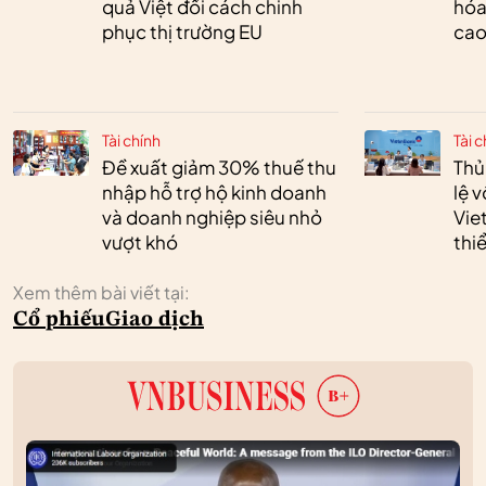
quả Việt đổi cách chinh
hóa
phục thị trường EU
cao
Tài chính
Tài c
Đề xuất giảm 30% thuế thu
Thủ
nhập hỗ trợ hộ kinh doanh
lệ 
và doanh nghiệp siêu nhỏ
Vie
vượt khó
thi
Xem thêm bài viết tại:
Cổ phiếu
Giao dịch