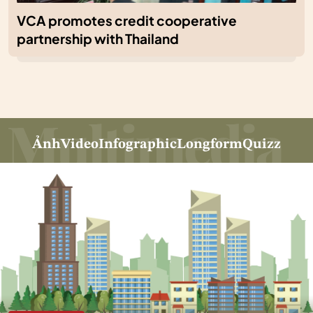
VCA promotes credit cooperative
partnership with Thailand
Ảnh
Video
Infographic
Longform
Quizz