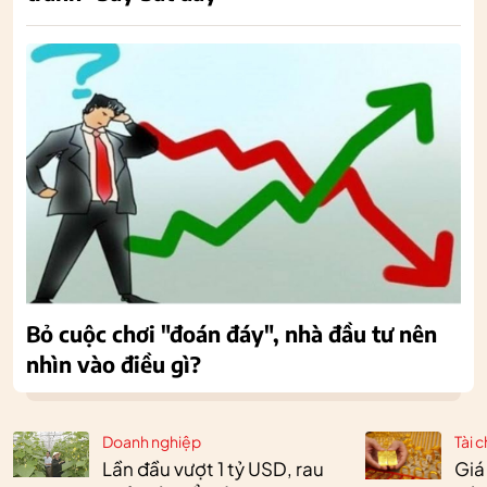
Bỏ cuộc chơi "đoán đáy", nhà đầu tư nên
nhìn vào điều gì?
Doanh nghiệp
Tài c
Lần đầu vượt 1 tỷ USD, rau
Giá