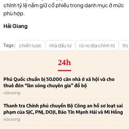
chỉnh tỷ lệ nắm giữ cổ phiếu trong danh mục ở mức
phù hợp.
Hải Giang
Tags:
chiến lược
nhà đầu tư
rủi ro địa chính trị
th
24h
Phú Quốc chuẩn bị 50.000 căn nhà ở xã hội và cho
thuê đón “làn sóng chuyên gia” đổ bộ
vừa xong
Thanh tra Chính phủ chuyển Bộ Công an hồ sơ loạt sai
phạm của SJC, PNJ, DOJI, Bảo Tín Mạnh Hải và Mi Hồng
vừa xong