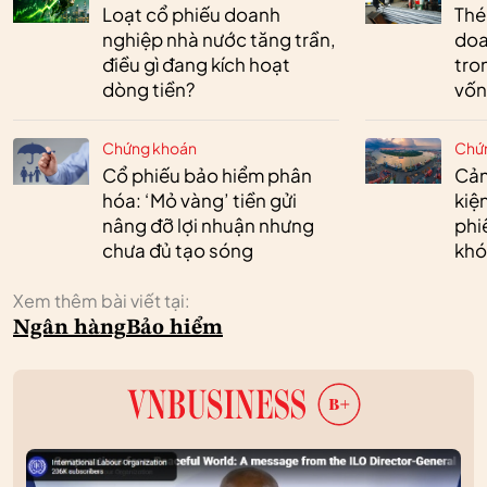
Loạt cổ phiếu doanh
Thé
nghiệp nhà nước tăng trần,
doa
điều gì đang kích hoạt
tro
dòng tiền?
vốn
Chứng khoán
Chứ
Cổ phiếu bảo hiểm phân
Cản
hóa: ‘Mỏ vàng’ tiền gửi
kiệ
nâng đỡ lợi nhuận nhưng
phi
chưa đủ tạo sóng
khó
Xem thêm bài viết tại:
Ngân hàng
Bảo hiểm