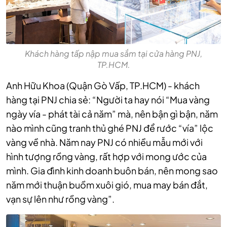
Khách hàng tấp nập mua sắm tại cửa hàng PNJ,
TP.HCM.
Anh Hữu Khoa (Quận Gò Vấp, TP.HCM) - khách
hàng tại PNJ chia sẻ: “Người ta hay nói “Mua vàng
ngày vía - phát tài cả năm” mà, nên bận gì bận, năm
nào mình cũng tranh thủ ghé PNJ để rước “vía” lộc
vàng về nhà. Năm nay PNJ có nhiều mẫu mới với
hình tượng rồng vàng, rất hợp với mong ước của
mình. Gia đình kinh doanh buôn bán, nên mong sao
năm mới thuận buồm xuôi gió, mua may bán đắt,
vạn sự lên như rồng vàng”.