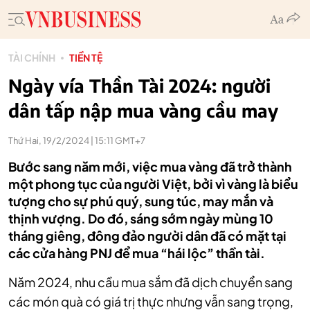
TÀI CHÍNH
TIỀN TỆ
Ngày vía Thần Tài 2024: người
dân tấp nập mua vàng cầu may
Thứ Hai, 19/2/2024 | 15:11 GMT+7
Bước sang năm mới, việc mua vàng đã trở thành
một phong tục của người Việt, bởi vì vàng là biểu
tượng cho sự phú quý, sung túc, may mắn và
thịnh vượng. Do đó, sáng sớm ngày mùng 10
tháng giêng, đông đảo người dân đã có mặt tại
các cửa hàng PNJ để mua “hái lộc” thần tài.
Năm 2024, nhu cầu mua sắm đã dịch chuyển sang
các món quà có giá trị thực nhưng vẫn sang trọng,