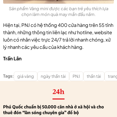
Sản phẩm Vàng mini được các bạn trẻ yêu thích lựa
chọn làm món quà may mắn đầu năm.
Hiện tại, PNJ có hệ thống 400 cửa hàng trên 55 tỉnh
thành, những thông tin liên lạc như hotline, website
luôn có nhân việc trực 24/7 trả lời nhanh chóng, xử
lý nhanh các yêu cầu của khách hàng.
Trần Lân
Tags:
giá vàng
ngày thần tài
PNJ
thần tài
tran
24h
Phú Quốc chuẩn bị 50.000 căn nhà ở xã hội và cho
thuê đón “làn sóng chuyên gia” đổ bộ