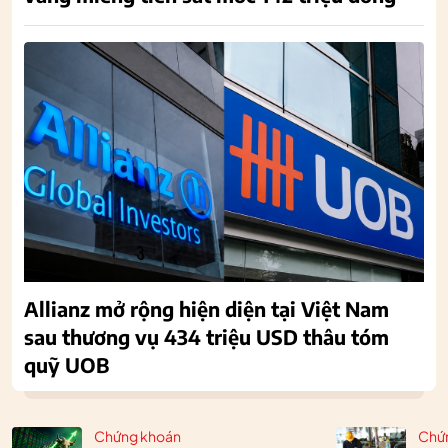
Allianz mở rộng hiện diện tại Việt Nam
sau thương vụ 434 triệu USD thâu tóm
quỹ UOB
Chứng khoán
Chứ