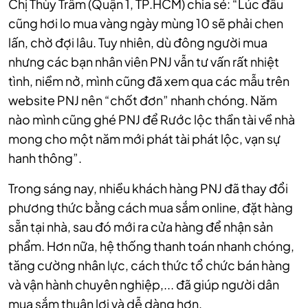
Chị Thùy Trâm (Quận 1, TP.HCM) chia sẻ: “Lúc đầu
cũng hơi lo mua vàng ngày mùng 10 sẽ phải chen
lấn, chờ đợi lâu. Tuy nhiên, dù đông người mua
nhưng các bạn nhân viên PNJ vẫn tư vấn rất nhiệt
tình, niềm nở, mình cũng đã xem qua các mẫu trên
website PNJ nên “chốt đơn” nhanh chóng. Năm
nào mình cũng ghé PNJ để Rước lộc thần tài về nhà
mong cho một năm mới phát tài phát lộc, vạn sự
hanh thông”.
Trong sáng nay, nhiều khách hàng PNJ đã thay đổi
phương thức bằng cách mua sắm online, đặt hàng
sẵn tại nhà, sau đó mới ra cửa hàng để nhận sản
phẩm. Hơn nữa, hệ thống thanh toán nhanh chóng,
tăng cường nhân lực, cách thức tổ chức bán hàng
và vận hành chuyên nghiệp,... đã giúp người dân
mua sắm thuận lợi và dễ dàng hơn.