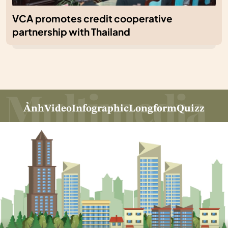
VCA promotes credit cooperative
partnership with Thailand
Ảnh
Video
Infographic
Longform
Quizz