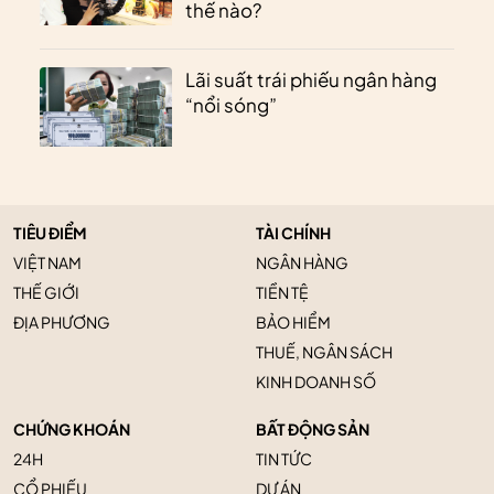
thế nào?
Lãi suất trái phiếu ngân hàng
“nổi sóng”
TIÊU ĐIỂM
TÀI CHÍNH
VIỆT NAM
NGÂN HÀNG
THẾ GIỚI
TIỀN TỆ
ĐỊA PHƯƠNG
BẢO HIỂM
THUẾ, NGÂN SÁCH
KINH DOANH SỐ
CHỨNG KHOÁN
BẤT ĐỘNG SẢN
24H
TIN TỨC
CỔ PHIẾU
DỰ ÁN