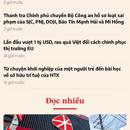
2 giờ trước
Thanh tra Chính phủ chuyển Bộ Công an hồ sơ loạt sai
phạm của SJC, PNJ, DOJI, Bảo Tín Mạnh Hải và Mi Hồng
2 giờ trước
Lần đầu vượt 1 tỷ USD, rau quả Việt đổi cách chinh phục
thị trường EU
16 giờ trước
Từ chuyện khởi nghiệp của một người trẻ đến bài học
về sở hữu trí tuệ của HTX
16 giờ trước
Đọc nhiều