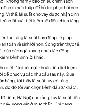
thòi, không hàm ý đảo chiều chính sách
 ổn định ở mức thấp để hỗ trợ phục hồi nền
ọng. Vì thế, lãi suất cho vay được nhận định
 cảnh lãi suất tiết kiệm sẽ điều chỉnh tăng
iên tục tăng lãi suất huy động sẽ giúp
 an toàn và sinh lời hơn. Song trên thực tế,
suất của các ngân hàng chưa tác động
iếm kênh sinh lời khác.
ho biết: "Tôi có một khoản tiền tiết kiệm
ời để phục vụ các nhu cầu sau này. Qua
n hàng, tôi thấy lãi suất tuy có tăng
, do đó tôi vẫn chọn kênh đầu tư khác".
 Liêm, Hà Nội) cho rằng, tuy lãi suất tiền
át đáy, song vẫn ở mức thấp. Chị đang