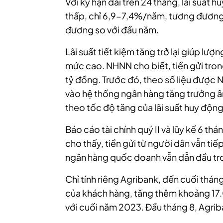
Với kỳ hạn dài trên 24 tháng, lãi suất 
thấp, chỉ 6,9-7,4%/năm, tương đương
đương so với đầu năm.
Lãi suất tiết kiệm tăng trở lại giúp lượ
mức cao. NHNN cho biết, tiền gửi tron
tỷ đồng. Trước đó, theo số liệu được N
vào hệ thống ngân hàng tăng trưởng âm
theo tốc độ tăng của lãi suất huy động
Báo cáo tài chính quý II và lũy kế 6 t
cho thấy, tiền gửi từ người dân vẫn tiếp 
ngân hàng quốc doanh vẫn dẫn đầu trong
Chỉ tính riêng Agribank, đến cuối tháng
của khách hàng, tăng thêm khoảng 17
với cuối năm 2023. Đầu tháng 8, Agriba