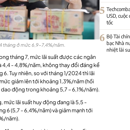
5
Techcomban
USD, cuộc 
tốc
6
Bộ Tài chín
bạc Nhà nư
 24 tháng ở mức 6,9-7,4%/năm.
nhiệt lãi s
trong tháng 7, mức lãi suất được các ngân
là 4,4 - 4,8%/năm, không thay đổi đáng kể
6. Tuy nhiên, so với tháng 1/2024 thì lãi
ới mức giảm lên tới khoảng 1,3%/năm (hồi
ng dao động trong khoảng 5,7 – 6,1%/năm).
g, mức lãi suất huy động đang là 5,5 -
g 6 (5,7 - 6,4%/năm) và giảm mạnh tới
,8%/năm).