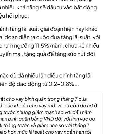
 nhiều khả năng sẽ đầu tư vào bất động
iệu hồi phục.
nh tăng lãi suất giai đoạn hiện nay khác
ai đoạn diễn ra cuộc đua tăng lãi suất, với
g chạm ngưỡng 11,5%/năm, chưa kể nhiều
uyến mại, tặng quà để tăng sức hút đối
c dù đã nhiều lần điều chỉnh tăng lãi
biên độ dao động từ 0,2-0,8%...
suất cho vay bình quân trong tháng 7 của
ới các khoản cho vay mới và cũ còn dư nợ ở
 trước nhưng giảm mạnh so với đầu năm
hạn bình quân bằng VND đối với lĩnh vực ưu
tháng trước và giảm nhẹ so với tháng 1
ấp hơn mức lãi suất cho vay ngắn hạn tối