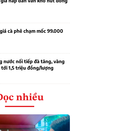
 giá hấp dẫn vẫn khó hút dòng
 giá cà phê chạm mốc 99.000
g nước nối tiếp đà tăng, vàng
tới 1,5 triệu đồng/lượng
Đọc nhiều