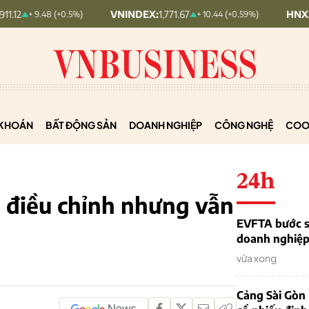
VNINDEX:
1,771.67
HNX30:
457.89
+ 9.48 (+0.5%)
+ 10.44 (+0.59%)
KHOÁN
BẤT ĐỘNG SẢN
DOANH NGHIỆP
CÔNG NGHỆ
COO
24h
ã điều chỉnh nhưng vẫn
EVFTA bước s
doanh nghiệp 
vừa xong
Cảng Sài Gòn 