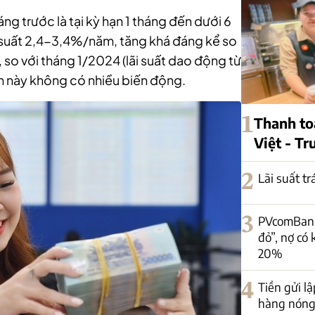
ng trước là tại kỳ hạn 1 tháng đến dưới 6
i suất 2,4-3,4%/năm, tăng khá đáng kể so
 so với tháng 1/2024 (lãi suất dao động từ
 hạn này không có nhiều biến động.
1
Thanh to
Việt - T
2
Lãi suất t
3
PVcomBank:
đỏ”, nợ có
20%
4
Tiền gửi lậ
hàng nóng 