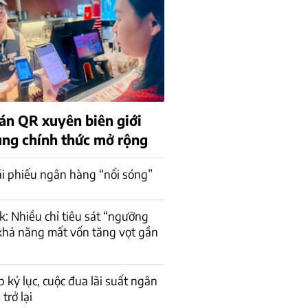
án QR xuyên biên giới
rung chính thức mở rộng
rái phiếu ngân hàng “nổi sóng”
 Nhiều chỉ tiêu sát “ngưỡng
 khả năng mất vốn tăng vọt gần
p kỷ lục, cuộc đua lãi suất ngân
trở lại