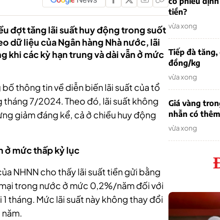
cổ phiếu định
tiền?
vừa xong
u đợt tăng lãi suất huy động trong suốt
heo dữ liệu của Ngân hàng Nhà nước, lãi
Tiếp đà tăng,
ng khi các kỳ hạn trung và dài vẫn ở mức
đồng/kg
vừa xong
 thông tin về diễn biến lãi suất của tổ
g tháng 7/2024. Theo đó, lãi suất không
Giá vàng tron
hưng giảm đáng kể, cả ở chiều huy động
nhẫn có thêm 
vừa xong
n ở mức thấp kỷ lục
ệu của NHNN cho thấy lãi suất tiền gửi bằng
mại trong nước ở mức 0,2%/năm đối với
 1 tháng. Mức lãi suất này không thay đổi
u năm.