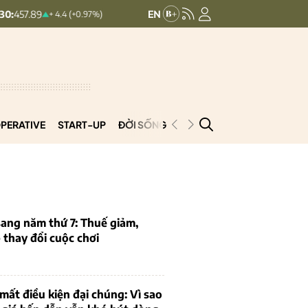
HNXINDEX:
292.36
UPCOMINDEX
+ 4.4 (+0.97%)
0.83 (0.28%)
PERATIVE
START-UP
ĐỜI SỐNG
PODCAST
VNCOOP
ang năm thứ 7: Thuế giảm,
thay đổi cuộc chơi
mất điều kiện đại chúng: Vì sao