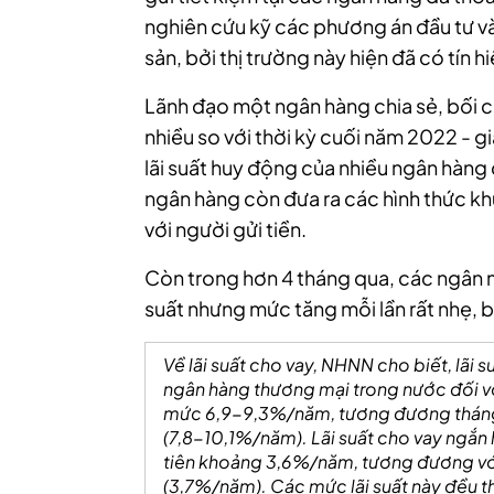
nghiên cứu kỹ các phương án đầu tư và
sản, bởi thị trường này hiện đã có tín h
Lãnh đạo một ngân hàng chia sẻ, bối cả
nhiều so với thời kỳ cuối năm 2022 - gi
lãi suất huy động của nhiều ngân hàn
ngân hàng còn đưa ra các hình thức kh
với người gửi tiền.
Còn trong hơn 4 tháng qua, các ngân mặ
suất nhưng mức tăng mỗi lần rất nhẹ, 
Về lãi suất cho vay, NHNN cho biết, lãi 
ngân hàng thương mại trong nước đối v
mức 6,9-9,3%/năm, tương đương tháng
(7,8-10,1%/năm). Lãi suất cho vay ngắn 
tiên khoảng 3,6%/năm, tương đương với 
(3,7%/năm). Các mức lãi suất này đều th