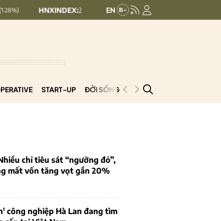
HNXINDEX:
292.64
UPCOMINDEX:
127.17
8.56 (2.84%)
+ 0.0
PERATIVE
START-UP
ĐỜI SỐNG
PODCAST
VNCOOP
iều chỉ tiêu sát “ngưỡng đỏ”,
ng mất vốn tăng vọt gần 20%
n' công nghiệp Hà Lan đang tìm