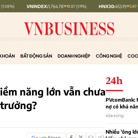
VNINDEX:
1,764.78
HNX30:
453.19
19.87 (1.11%)
5.87 (1.28%)
KHOÁN
BẤT ĐỘNG SẢN
DOANH NGHIỆP
CÔNG NGHỆ
COO
24h
 tiềm năng lớn vẫn chưa
PVcomBank: Nh
 trưởng?
nợ có khả nă
vừa xong
Nhiều 'ông lớ