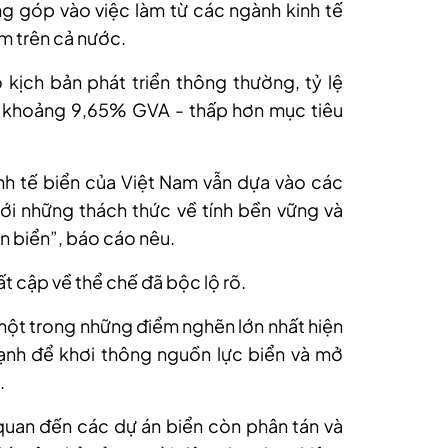
óng góp vào việc làm từ các ngành kinh tế
m trên cả nước.
ịch bản phát triển thông thường, tỷ lệ
t khoảng 9,65% GVA - thấp hơn mục tiêu
inh tế biển của Việt Nam vẫn dựa vào các
với những thách thức về tính bền vững và
ên biển”, báo cáo nêu.
ất cập về thể chế đã bộc lộ rõ.
ột trong những điểm nghẽn lớn nhất hiện
mạnh để khơi thông nguồn lực biển và mở
.
 quan đến các dự án biển còn phân tán và