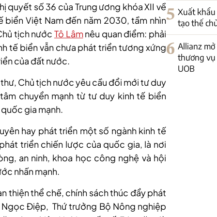
ghị quyết số 36 của Trung ương khóa XII về
5
Xuất khẩu 
tế biển Việt Nam đến năm 2030, tầm nhìn
tạo thế ch
Chủ tịch nước
Tô Lâm
nêu quan điểm: phải
6
Allianz mở
inh tế biển vẫn chưa phát triển tương xứng
thương vụ 
triển của đất nước.
UOB
í thư, Chủ tịch nước yêu cầu đổi mới tư duy
g tâm chuyển mạnh từ tư duy kinh tế biển
n quốc gia mạnh.
nguyên hay phát triển một số ngành kinh tế
hát triển chiến lược của quốc gia, là nơi
phòng, an ninh, khoa học công nghệ và hội
nước nhấn mạnh.
àn thiện thể chế, chính sách thúc đẩy phát
ng Ngọc Điệp, Thứ trưởng Bộ Nông nghiệp