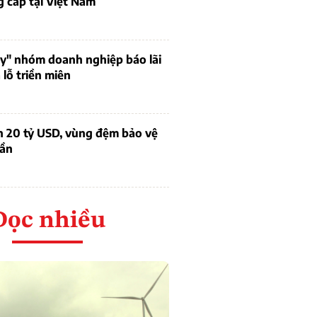
 cấp tại Việt Nam
uy" nhóm doanh nghiệp báo lãi
lỗ triền miên
n 20 tỷ USD, vùng đệm bảo vệ
dần
Đọc nhiều