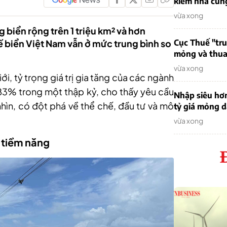
kiếm nhà cung
vừa xong
biển rộng trên 1 triệu km² và hơn
 biển Việt Nam vẫn ở mức trung bình so
Cục Thuế "tr
mỏng và thua 
vừa xong
i, tỷ trọng giá trị gia tăng của các ngành
,83% trong một thập kỷ, cho thấy yêu cầu
Nhập siêu hơ
nhìn, có đột phá về thể chế, đầu tư và mô
tỷ giá mỏng 
vừa xong
 tiềm năng