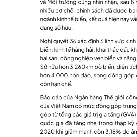
và Môi trường cũng nhìn nhận, sau 8
nhiều cơ chế, chính sách đã được ban
ngành kinh tế biển, kết quả hiện nay v
đang sở hữu.
Nghị quyết 36 xác định 6 lĩnh vực kinh
biển; kinh tế hàng hải; khai thác dầu k
hải sản; công nghiệp ven biển và năng 
Sở hữu hơn 3.260km bờ biển, diện tíc
hơn 4.000 hòn đảo, song đóng góp củ
còn hạn chế.
Báo cáo của Ngân hàng Thế giới công
của Việt Nam có mức đóng góp trung b
góp từ tổng các giá trị gia tăng (GVA
quốc gia đã tăng nhẹ trong thập kỷ 
2020 khi giảm mạnh còn 3,18% do ảnh