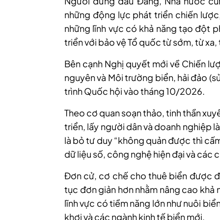
Người đứng đầu Đảng, Nhà nước cũng
những động lực phát triển chiến lược,
những lĩnh vực có khả năng tạo đột p
triển với bảo vệ Tổ quốc từ sớm, từ xa, 
Bên cạnh Nghị quyết mới về Chiến lược
nguyên và Môi trường biển, hải đảo (
trình Quốc hội vào tháng 10/2026.
Theo cơ quan soạn thảo, tinh thần xuyê
triển, lấy người dân và doanh nghiệp
là bỏ tư duy “không quản được thì cấm
dữ liệu số, công nghệ hiện đại và các 
Đơn cử, cơ chế cho thuê biển được đề
tục đơn giản hơn nhằm nâng cao khả n
lĩnh vực có tiềm năng lớn như nuôi bi
khơi và các ngành kinh tế biển mới.