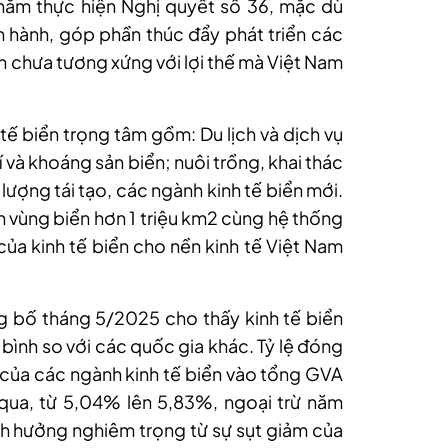
 năm thực hiện Nghị quyết số 36, mặc dù
 hành, góp phần thúc đẩy phát triển các
ẫn chưa tương xứng với lợi thế mà Việt Nam
 tế biển trọng tâm gồm: Du lịch và dịch vụ
hí và khoáng sản biển; nuôi trồng, khai thác
lượng tái tạo, các ngành kinh tế biển mới.
h vùng biển hơn 1 triệu km2 cùng hệ thống
a kinh tế biển cho nền kinh tế Việt Nam
 bố tháng 5/2025 cho thấy kinh tế biển
ình so với các quốc gia khác. Tỷ lệ đóng
) của các ngành kinh tế biển vào tổng GVA
qua, từ 5,04% lên 5,83%, ngoại trừ năm
 hưởng nghiêm trọng từ sự sụt giảm của