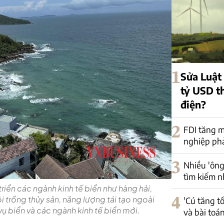
1
Sửa Luật
tỷ USD t
điện?
2
FDI tăng m
nghiệp phải
3
Nhiều 'ông
tìm kiếm n
triển các ngành kinh tế biển như hàng hải,
uôi trồng thủy sản, năng lượng tái tạo ngoài
4
'Cú tăng t
vụ biển và các ngành kinh tế biển mới.
và bài toá