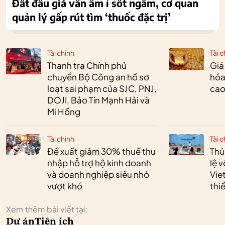
Đất đấu giá vẫn âm ỉ sốt ngầm, cơ quan
quản lý gấp rút tìm ‘thuốc đặc trị’
Tài chính
Tài c
Thanh tra Chính phủ
Giá
chuyển Bộ Công an hồ sơ
hóa
loạt sai phạm của SJC, PNJ,
cao
DOJI, Bảo Tín Mạnh Hải và
Mi Hồng
Tài chính
Tài c
Đề xuất giảm 30% thuế thu
Thủ
nhập hỗ trợ hộ kinh doanh
lệ 
và doanh nghiệp siêu nhỏ
Vie
vượt khó
thi
Xem thêm bài viết tại:
Dự án
Tiện ích