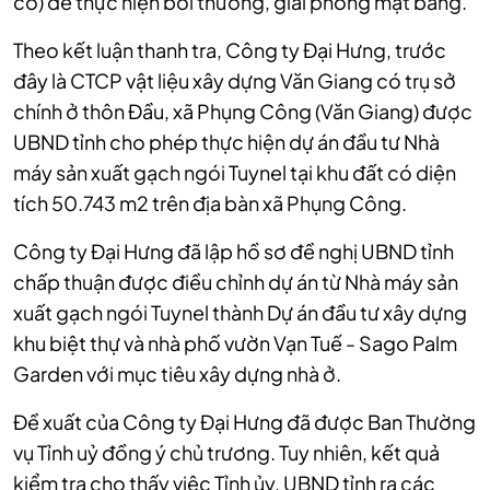
có) để thực hiện bồi thường, giải phóng mặt bằng.
Theo kết luận thanh tra, Công ty Đại Hưng, trước
đây là CTCP vật liệu xây dựng Văn Giang có trụ sở
chính ở thôn Đầu, xã Phụng Công (Văn Giang) được
UBND tỉnh cho phép thực hiện dự án đầu tư Nhà
máy sản xuất gạch ngói Tuynel tại khu đất có diện
tích 50.743 m2 trên địa bàn xã Phụng Công.
Công ty Đại Hưng đã lập hồ sơ đề nghị UBND tỉnh
chấp thuận được điều chỉnh dự án từ Nhà máy sản
xuất gạch ngói Tuynel thành Dự án đầu tư xây dựng
khu biệt thự và nhà phố vườn Vạn Tuế - Sago Palm
Garden với mục tiêu xây dựng nhà ở.
Đề xuất của Công ty Đại Hưng đã được Ban Thường
vụ Tỉnh uỷ đồng ý chủ trương. Tuy nhiên, kết quả
kiểm tra cho thấy việc Tỉnh ủy, UBND tỉnh ra các