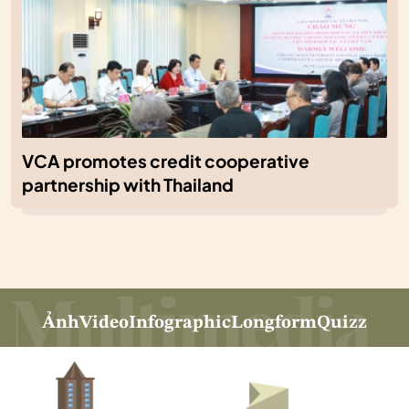
VCA promotes credit cooperative
partnership with Thailand
Ảnh
Video
Infographic
Longform
Quizz