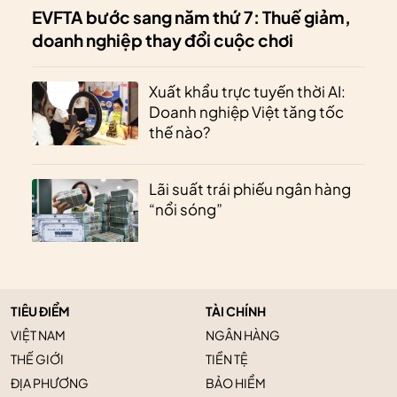
EVFTA bước sang năm thứ 7: Thuế giảm,
doanh nghiệp thay đổi cuộc chơi
Xuất khẩu trực tuyến thời AI:
Doanh nghiệp Việt tăng tốc
thế nào?
Lãi suất trái phiếu ngân hàng
“nổi sóng”
TIÊU ĐIỂM
TÀI CHÍNH
VIỆT NAM
NGÂN HÀNG
THẾ GIỚI
TIỀN TỆ
ĐỊA PHƯƠNG
BẢO HIỂM