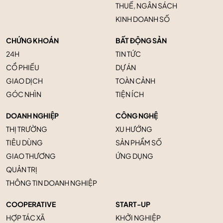
THUẾ, NGÂN SÁCH
KINH DOANH SỐ
CHỨNG KHOÁN
BẤT ĐỘNG SẢN
24H
TIN TỨC
CỔ PHIẾU
DỰ ÁN
GIAO DỊCH
TOÀN CẢNH
GÓC NHÌN
TIỆN ÍCH
DOANH NGHIỆP
CÔNG NGHỆ
THỊ TRƯỜNG
XU HƯỚNG
TIÊU DÙNG
SẢN PHẨM SỐ
GIAO THƯƠNG
ỨNG DỤNG
QUẢN TRỊ
THÔNG TIN DOANH NGHIỆP
COOPERATIVE
START-UP
HỢP TÁC XÃ
KHỞI NGHIỆP