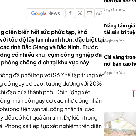
đến bài học v
5 giờ trước
Nâng tầm giá 
ng diễn biến hết sức phức tạp, khó
tài sản trí tuệ
ới tốc độ lây lan nhanh hơn, đặc biệt tại
6 giờ trước
các tỉnh Bắc Giang và Bắc Ninh. Trước
phương có nhiều khu, cụm công nghiệp đã
Giá vàng tro
 phòng chống dịch tại khu vực này.
nơi bán cao 
6 giờ trước
hòng đã phối hợp với Sở Y tế tập trung xét
ng có nguy cơ cao, tương đương với 20%
chỉ đạo của thành phố. Đối tượng xét
ông nhân có nguy cơ cao như công nhân
phương tiện vận tải, công nhân tại các
ay đều có kết quả âm tính.
Dự kiến trong
Hải Phòng sẽ tiếp tục xét nghiệm trên diện