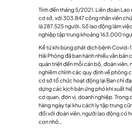
Tính đến tháng 5/2021, Liên đoàn Lao
cơ sở, với 303.847 công nhân viên ch
là 287.525 người. Số lao động làm vi
nghiệp tập trung khoảng 163.000 ngư
Kể từ khi bùng phát dịch bệnh Covid-1
Hải Phòng đã ban hành nhiều văn bản 
quán triệt đến mỗi cán bộ, đoàn viên,
nghiêm chỉnh các quy định về phòng 
cơ sở tổ chức hoạt động lại Ban chỉ đạ
dựng các kịch bản ứng phó khi xuất hiệ
cơ quan, đơn vị, doanh nghiệp. Trong đ
hàng ngày tại khu cách ly tập trung cũn
đối với đoàn viên, người lao động có 
con nhỏ…