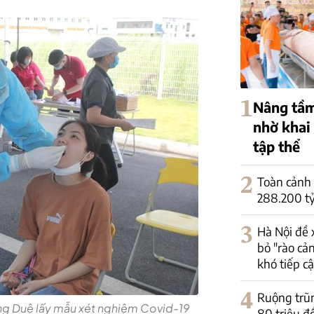
1
Nâng tầm
nhờ khai
tập thể
2
Toàn cảnh 
288.200 tỷ
3
Hà Nội đề 
bỏ "rào cả
khó tiếp c
4
Ruộng trũng
ng Duệ lấy mẫu xét nghiệm Covid-19
80 triệu đ