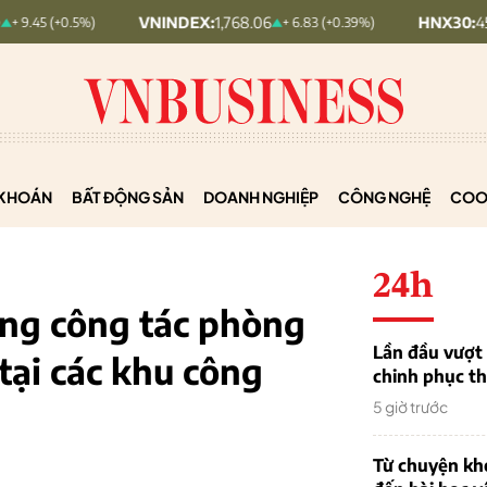
VNINDEX:
1,768.06
HNX30:
455.12
+ 6.83 (+0.39%)
+ 1.63 
KHOÁN
BẤT ĐỘNG SẢN
DOANH NGHIỆP
CÔNG NGHỆ
COO
24h
ng công tác phòng
Lần đầu vượt 
tại các khu công
chinh phục th
5 giờ trước
Từ chuyện khở