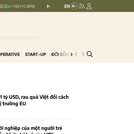
HNXINDEX:
293.44
UPCOMINDEX:
126
(+0.36%)
+ 0.25 (+0.09%)
PERATIVE
START-UP
ĐỜI SỐNG
PODCAST
VNCOOP
1 tỷ USD, rau quả Việt đổi cách
ị trường EU
i nghiệp của một người trẻ