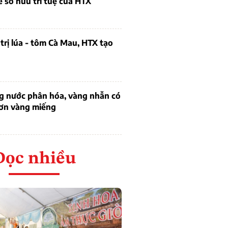
ề sở hữu trí tuệ của HTX
trị lúa - tôm Cà Mau, HTX tạo
ng nước phân hóa, vàng nhẫn có
hơn vàng miếng
Đọc nhiều