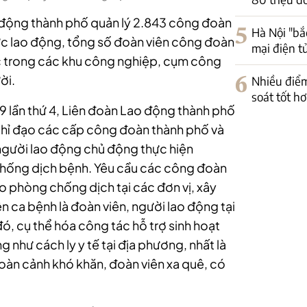
 động thành phố quản lý 2.843 công đoàn
5
Hà Nội "bắ
ức lao động, tổng số đoàn viên công đoàn
mại điện t
ệc trong các khu công nghiệp, cụm công
ời.
6
Nhiều điểm
soát tốt h
9 lần thứ 4, Liên đoàn Lao động thành phố
chỉ đạo các cấp công đoàn thành phố và
 người lao động chủ động thực hiện
chống dịch bệnh. Yêu cầu các công đoàn
o phòng chống dịch tại các đơn vị, xây
n ca bệnh là đoàn viên, người lao động tại
ó, cụ thể hóa công tác hỗ trợ sinh hoạt
g như cách ly y tế tại địa phương, nhất là
hoàn cảnh khó khăn, đoàn viên xa quê, có