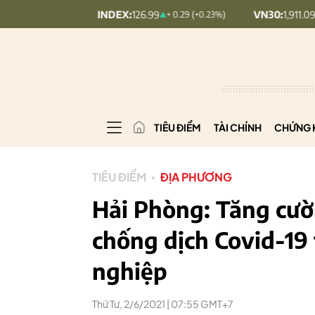
UPCOMINDEX:
126.99
VN30:
1,911.09
+ 0.29 (+0.23%)
+ 9.45 (+0.5%)
TIÊU ĐIỂM
TÀI CHÍNH
CHỨNG 
TIÊU ĐIỂM
ĐỊA PHƯƠNG
Hải Phòng: Tăng cườ
chống dịch Covid-19 
nghiệp
Thứ Tư, 2/6/2021 | 07:55 GMT+7