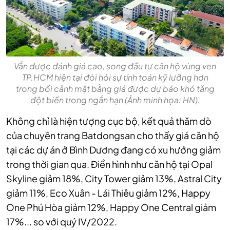
Vẫn được đánh giá cao, song đầu tư căn hộ vùng ven
TP.HCM hiện tại đòi hỏi sự tính toán kỹ lưỡng hơn
trong bối cảnh mặt bằng giá được dự báo khó tăng
đột biến trong ngắn hạn (Ảnh minh họa: HN).
Không chỉ là hiện tượng cục bộ, kết quả thăm dò
của chuyên trang Batdongsan cho thấy giá căn hộ
tại các dự án ở Bình Dương đang có xu hướng giảm
trong thời gian qua. Điển hình như căn hộ tại Opal
Skyline giảm 18%, City Tower giảm 13%, Astral City
giảm 11%, Eco Xuân - Lái Thiêu giảm 12%, Happy
One Phú Hòa giảm 12%, Happy One Central giảm
17%... so với quý IV/2022.