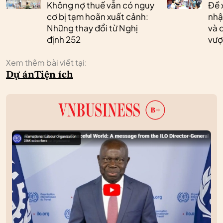
Không nợ thuế vẫn có nguy
Đề 
cơ bị tạm hoãn xuất cảnh:
nhậ
Những thay đổi từ Nghị
và 
định 252
vượ
Xem thêm bài viết tại:
Dự án
Tiện ích