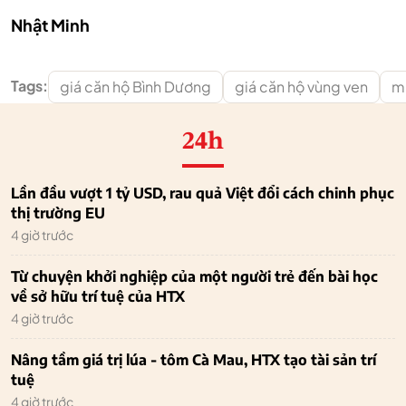
Nhật Minh
Tags:
giá căn hộ Bình Dương
giá căn hộ vùng ven
m
24h
Lần đầu vượt 1 tỷ USD, rau quả Việt đổi cách chinh phục
thị trường EU
4 giờ trước
Từ chuyện khởi nghiệp của một người trẻ đến bài học
về sở hữu trí tuệ của HTX
4 giờ trước
Nâng tầm giá trị lúa - tôm Cà Mau, HTX tạo tài sản trí
tuệ
4 giờ trước