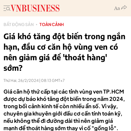
BẤT ĐỘNG SẢN
TOÀN CẢNH
Giá khó tăng đột biến trong ngắn
hạn, đầu cơ căn hộ vùng ven có
nên giảm giá để 'thoát hàng'
sớm?
Thứ Hai, 26/2/2024 | 08:13 GMT+7
Giá căn hộ thứ cấp tại các tỉnh vùng ven TP.HCM
được dự báo khó tăng đột biến trong năm 2024,
trong bối cảnh kinh tế còn nhiều ẩn số. Vì vậy,
chuyên gia khuyên giới đầu cơ cần tính toán kỹ,
nếu không thể đi đường dài thì nên giảm giá
mạnh để thoát hàng sớm thay vì cố "gồng lỗ".