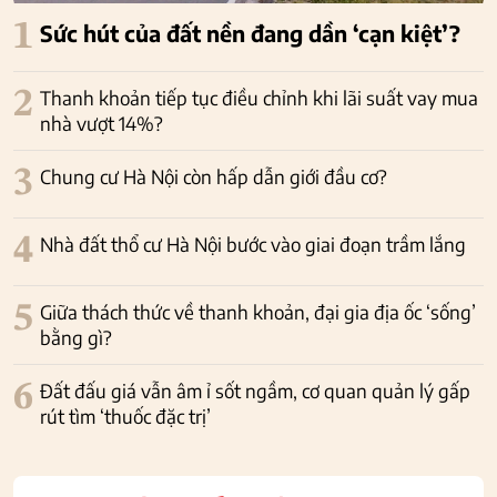
1
Sức hút của đất nền đang dần ‘cạn kiệt’?
2
Thanh khoản tiếp tục điều chỉnh khi lãi suất vay mua
nhà vượt 14%?
3
Chung cư Hà Nội còn hấp dẫn giới đầu cơ?
4
Nhà đất thổ cư Hà Nội bước vào giai đoạn trầm lắng
5
Giữa thách thức về thanh khoản, đại gia địa ốc ‘sống’
bằng gì?
6
Đất đấu giá vẫn âm ỉ sốt ngầm, cơ quan quản lý gấp
rút tìm ‘thuốc đặc trị’