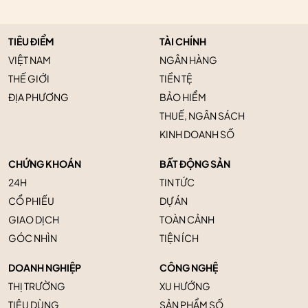
TIÊU ĐIỂM
TÀI CHÍNH
VIỆT NAM
NGÂN HÀNG
THẾ GIỚI
TIỀN TỆ
ĐỊA PHƯƠNG
BẢO HIỂM
THUẾ, NGÂN SÁCH
KINH DOANH SỐ
CHỨNG KHOÁN
BẤT ĐỘNG SẢN
24H
TIN TỨC
CỔ PHIẾU
DỰ ÁN
GIAO DỊCH
TOÀN CẢNH
GÓC NHÌN
TIỆN ÍCH
DOANH NGHIỆP
CÔNG NGHỆ
THỊ TRƯỜNG
XU HƯỚNG
TIÊU DÙNG
SẢN PHẨM SỐ