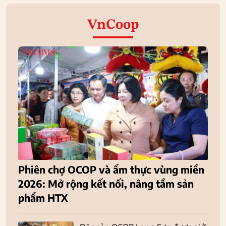
VnCoop
Phiên chợ OCOP và ẩm thực vùng miền
2026: Mở rộng kết nối, nâng tầm sản
phẩm HTX