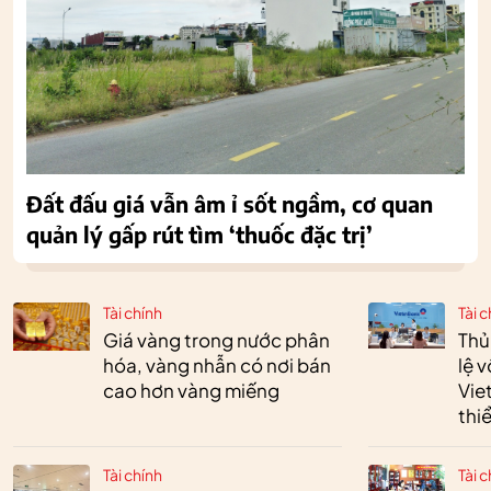
Đất đấu giá vẫn âm ỉ sốt ngầm, cơ quan
quản lý gấp rút tìm ‘thuốc đặc trị’
Tài chính
Tài c
Giá vàng trong nước phân
Thủ
hóa, vàng nhẫn có nơi bán
lệ 
cao hơn vàng miếng
Vie
thi
Tài chính
Tài c