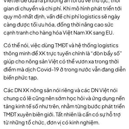
Viettel để đưa ra phương án tối ưu về thủ tục, thời
gian di chuyển và chi phí. Khi mô hình phát triển tới
quy mô nhất định, vấn đề chi phí logistics sẽ ngày
càng được tối ưu hóa, đồng thời nâng cao sức
cạnh tranh cho hàng hóa Việt Nam XK sang EU.
Có thể nói, việc dùng TMĐT và hệ thống logistics
thông minh để XK trực tuyến chính là “đòn bẩy số”
giúp cho nông sản Việt có thể vươn xa trong thời
điểm mà dịch Covid-19 ở trong nước vẫn đang diễn
biến phức tạp.
Các DN XK nông sản nói riêng và các DN Việt nói
chung có lẽ cũng nên sớm học hỏi và ứng dụng nền
tảng kinh tế số như trên, nhằm từng bước phát triển
TMĐT xuyên biên giới. Tất nhiên là cần có sự hỗ trợ
từ những tổ chức, đơn vị có kinh nghiệm.