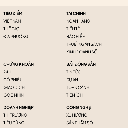
TIÊU ĐIỂM
TÀI CHÍNH
VIỆT NAM
NGÂN HÀNG
THẾ GIỚI
TIỀN TỆ
ĐỊA PHƯƠNG
BẢO HIỂM
THUẾ, NGÂN SÁCH
KINH DOANH SỐ
CHỨNG KHOÁN
BẤT ĐỘNG SẢN
24H
TIN TỨC
CỔ PHIẾU
DỰ ÁN
GIAO DỊCH
TOÀN CẢNH
GÓC NHÌN
TIỆN ÍCH
DOANH NGHIỆP
CÔNG NGHỆ
THỊ TRƯỜNG
XU HƯỚNG
TIÊU DÙNG
SẢN PHẨM SỐ