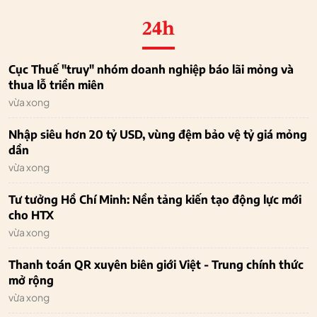
24h
Cục Thuế "truy" nhóm doanh nghiệp báo lãi mỏng và
thua lỗ triền miên
vừa xong
Nhập siêu hơn 20 tỷ USD, vùng đệm bảo vệ tỷ giá mỏng
dần
vừa xong
Tư tưởng Hồ Chí Minh: Nền tảng kiến tạo động lực mới
cho HTX
vừa xong
Thanh toán QR xuyên biên giới Việt - Trung chính thức
mở rộng
vừa xong