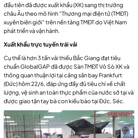
đầu tiên đã được
xuất khẩu (XK) sang thị trường
châu
Â
u theo mô hình “Thương mại điện tử (TMĐT)
xuyên biên giới” trên nền tảng TMĐT do Việt Nam
phát triển và vận hành.
Xuất khẩu trực tuyến trái vải
Cụ thể là hơn 3 tấn vải thiều Bắc Giang đạt tiêu
chuẩn GlobalGAP đã được Sàn TMĐT Vỏ Sò XK và
thông quan thuận lợi tại cảng sân bay Frankfurt
(Đức) hôm 22/6, đáp ứng đầy đủ tiêu chí về chất
lượng, vệ sinh an toàn thực phẩm của nước sở tại và
được giao tận tay bà con kiều bào tại Đức, Séc.