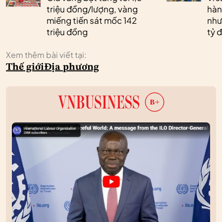
triệu đồng/lượng, vàng
hàn
miếng tiến sát mốc 142
như
triệu đồng
tỷ 
Xem thêm bài viết tại:
Thế giới
Địa phương