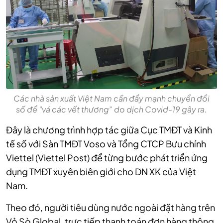
Các nhà sản xuất Việt Nam cần đẩy mạnh chuyển đổi
số để "vá các vết thương” do dịch Covid-19 gây ra.
Đây là chương trình hợp tác giữa Cục
TMĐT
và Kinh
tế số với Sàn TMĐT Voso và Tổng CTCP Bưu chính
Viettel (Viettel Post) để từng bước phát triển ứng
dụng TMĐT xuyên biên giới cho DN XK của Việt
Nam.
Theo đó, người tiêu dùng nước ngoài đặt hàng trên
Vỏ Sò Global, trực tiếp thanh toán đơn hàng thông