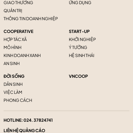
GIAO THƯƠNG
ỨNG DỤNG
QUẢN TRỊ
THÔNG TIN DOANH NGHIỆP
COOPERATIVE
START-UP
HỢP TÁC XÃ
KHỞI NGHIỆP
MÔ HÌNH
Ý TƯỞNG
KINH DOANH XANH
HỆ SINH THÁI
AN SINH
ĐỜI SỐNG
VNCOOP
DÂN SINH
VIỆC LÀM
PHONG CÁCH
HOTLINE:
024. 37824741
LIÊN HỆ QUẢNG CÁO