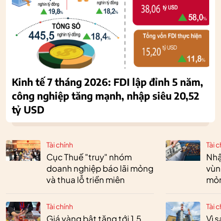
Kinh tế 7 tháng 2026: FDI lập đỉnh 5 năm,
công nghiệp tăng mạnh, nhập siêu 20,52
tỷ USD
Tài chính
Tài c
Cục Thuế "truy" nhóm
Nhậ
doanh nghiệp báo lãi mỏng
vùn
và thua lỗ triền miên
mỏ
Tài chính
Tài c
Giá vàng bật tăng tới 1,5
Vì 