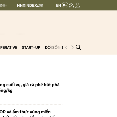
HNXINDEX:
295.79
UPCOMINDEX:
127.09
5.41 (1.8%)
0.05 (0.04%)
PERATIVE
START-UP
ĐỜI SỐNG
PODCAST
VNCOOP
g cuối vụ, giá cà phê bứt phá
ồng/kg
OP và ẩm thực vùng miền