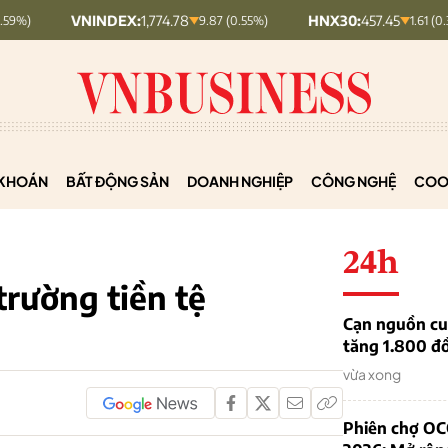
VNINDEX:
1,774.78
HNX30:
457.45
9.87 (0.55%)
1.61 (0.35%)
KHOÁN
BẤT ĐỘNG SẢN
DOANH NGHIỆP
CÔNG NGHỆ
COO
24h
 trường tiền tệ
Cạn nguồn cun
tăng 1.800 đ
vừa xong
Phiên chợ OC