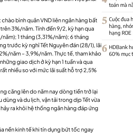
toán mà nằ
5
Cuộc đua h
t chào bình quân VND liên ngân hàng bất
hàng, nhó
 trên 3%/năm. Tính đến 9/2, kỳ hạn qua
hạng ROE
năm); 1 tháng (3,31%/năm); 6 tháng
ng trước kỳ nghỉ Tết Nguyên đán (28/1), lãi
6
HDBank huy
2,2%/năm – 3,9%/năm. Thực tế, tham khảo
60% mục t
những giao dịch ở kỳ hạn 1 tuần và qua
ất nhiều so với mức lãi suất hỗ trợ 2,5%
g căng lên do năm nay dòng tiền trở lại
dùng và du lịch, vận tải trong dịp Tết vừa
chảy ra khỏi hệ thống ngân hàng đáp ứng
a nền kinh tế khi tín dụng bứt tốc ngay