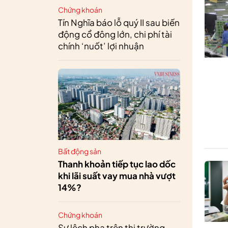
Chứng khoán
Tín Nghĩa báo lỗ quý II sau biến
động cổ đông lớn, chi phí tài
chính ‘nuốt’ lợi nhuận
Bất động sản
Thanh khoản tiếp tục lao dốc
khi lãi suất vay mua nhà vượt
14%?
Chứng khoán
Sự lệch pha trên thị trường