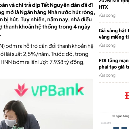
2026: Mở rộn
n và chi trả dịp Tết Nguyên đán đã đi
HTX
ờng mở là Ngân hàng Nhà nước hút ròng,
vừa xong
n bị hút. Tuy nhiên, năm nay, nhà điều
ợ thanh khoản hệ thống trong 4 ngày
Giá vàng bật 
.
vàng miếng ti
 bơm ra hỗ trợ cân đối thanh khoản hệ
vừa xong
với lãi suất 2,5%/năm. Trước đó, trong
FDI tăng mạn
 NHNN bơm ra lần lượt 7.938 tỷ đồng,
phải tạo giá t
vừa xong