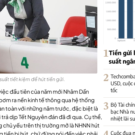
1
Tiền gửi 
suất ngân
2
Techcomban
uất tiết kiệm để hút tiền gửi.
USD, cuộc 
tốc
m việc đầu tiên của năm mới Nhâm Dần
bơm ra nền kinh tế thông qua hệ thống
3
Bộ Tài chín
n toàn với những năm trước, đặc biệt là
bạc Nhà nư
 trả dịp Tết Nguyên đán đã đi qua. Cụ thể,
nhiệt lãi s
 chủ yếu trên thị trường mở là NHNN hút
4
Cuộc đua 
 tiền bị hút, chứ đừng nói đến việc phải