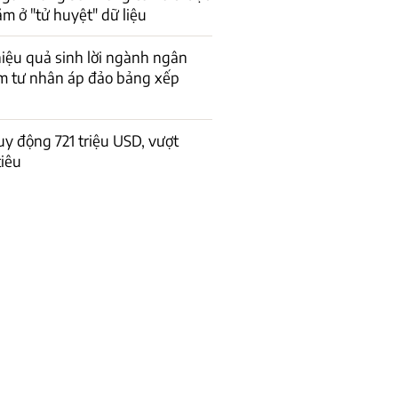
m ở "tử huyệt" dữ liệu
iệu quả sinh lời ngành ngân
m tư nhân áp đảo bảng xếp
 động 721 triệu USD, vượt
iêu