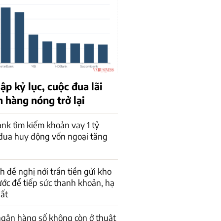
lập kỷ lục, cuộc đua lãi
 hàng nóng trở lại
k tìm kiếm khoản vay 1 tỷ
đua huy động vốn ngoại tăng
h đề nghị nới trần tiền gửi kho
ớc để tiếp sức thanh khoản, hạ
uất
ngân hàng số không còn ở thuật