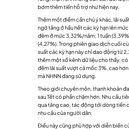
bơm thêm tiền hỗ trợ như hiện nay.
Thêm một điểm cần chú ý khác, lãi suấ
ngờ tăng ở hầu hết các kỳ hạn lên mức
đêm ở mức 3,32%/năm; 1 tuần (3,39%/
(4,27%). Trong phiên giao dịch cuối cù
suất các kỳ hạn này chỉ dao động từ 
thêm một số kênh dữ liệu cho thấy, có 
đêm lãi suất vượt cả mốc 3%, cao hơn r
mà NHNN đang sử dụng.
Theo giới chuyên môn, thanh khoản đan
sau Tết có phần chậm hơn. Nhu cầu tiêu 
qua tăng cao, tác động tới dòng tiền 
nhu cầu của người dân.
Điều này cũng phù hợp với diễn biến củ