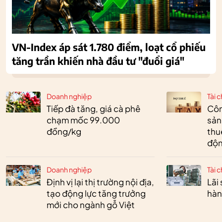
VN-Index áp sát 1.780 điểm, loạt cổ phiếu
tăng trần khiến nhà đầu tư "đuổi giá"
Doanh nghiệp
Tài c
Tiếp đà tăng, giá cà phê
Côn
chạm mốc 99.000
sản
đồng/kg
thu
độn
Doanh nghiệp
Tài c
Định vị lại thị trường nội địa,
Lãi
tạo động lực tăng trưởng
hàn
mới cho ngành gỗ Việt