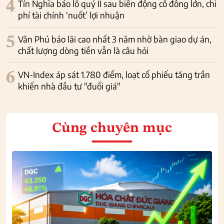
4
Tín Nghĩa báo lỗ quý II sau biến động cổ đông lớn, chi
phí tài chính ‘nuốt’ lợi nhuận
5
Văn Phú báo lãi cao nhất 3 năm nhờ bàn giao dự án,
chất lượng dòng tiền vẫn là câu hỏi
6
VN-Index áp sát 1.780 điểm, loạt cổ phiếu tăng trần
khiến nhà đầu tư "đuổi giá"
Cùng chuyên mục