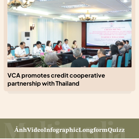
VCA promotes credit cooperative
partnership with Thailand
Ảnh
Video
Infographic
Longform
Quizz