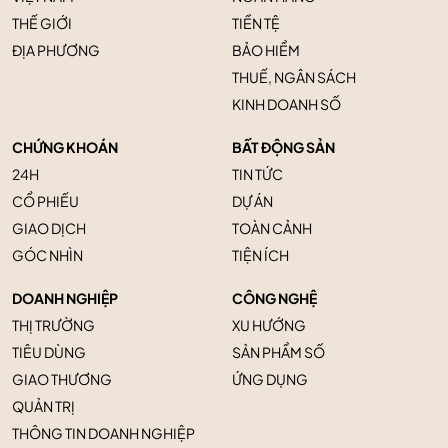
THẾ GIỚI
TIỀN TỆ
ĐỊA PHƯƠNG
BẢO HIỂM
THUẾ, NGÂN SÁCH
KINH DOANH SỐ
CHỨNG KHOÁN
BẤT ĐỘNG SẢN
24H
TIN TỨC
CỔ PHIẾU
DỰ ÁN
GIAO DỊCH
TOÀN CẢNH
GÓC NHÌN
TIỆN ÍCH
DOANH NGHIỆP
CÔNG NGHỆ
THỊ TRƯỜNG
XU HƯỚNG
TIÊU DÙNG
SẢN PHẨM SỐ
GIAO THƯƠNG
ỨNG DỤNG
QUẢN TRỊ
THÔNG TIN DOANH NGHIỆP