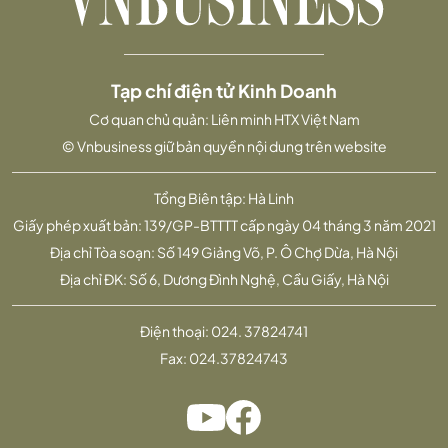
Tạp chí điện tử Kinh Doanh
Cơ quan chủ quản: Liên minh HTX Việt Nam
© Vnbusiness giữ bản quyền nội dung trên website
Tổng Biên tập: Hà Linh
Giấy phép xuất bản: 139/GP-BTTTT cấp ngày 04 tháng 3 năm 2021
Địa chỉ Tòa soạn: Số 149 Giảng Võ, P. Ô Chợ Dừa, Hà Nội
Địa chỉ ĐK: Số 6, Dương Đình Nghệ, Cầu Giấy, Hà Nội
Điện thoại:
024. 37824741
Fax:
024.37824743