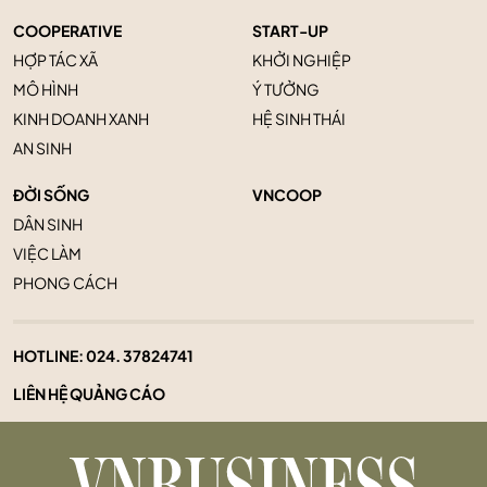
COOPERATIVE
START-UP
HỢP TÁC XÃ
KHỞI NGHIỆP
MÔ HÌNH
Ý TƯỞNG
KINH DOANH XANH
HỆ SINH THÁI
AN SINH
ĐỜI SỐNG
VNCOOP
DÂN SINH
VIỆC LÀM
PHONG CÁCH
HOTLINE:
024. 37824741
LIÊN HỆ QUẢNG CÁO