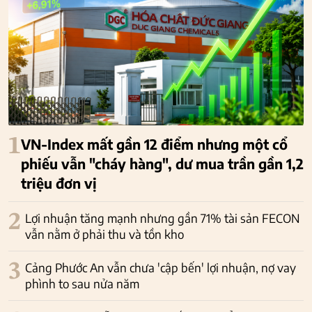
1
VN-Index mất gần 12 điểm nhưng một cổ
phiếu vẫn "cháy hàng", dư mua trần gần 1,2
triệu đơn vị
2
Lợi nhuận tăng mạnh nhưng gần 71% tài sản FECON
vẫn nằm ở phải thu và tồn kho
3
Cảng Phước An vẫn chưa 'cập bến' lợi nhuận, nợ vay
phình to sau nửa năm