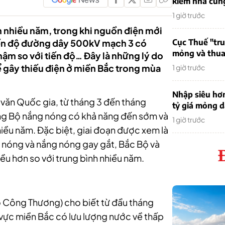
kiếm nhà cung
1 giờ trước
 nhiều năm, trong khi nguồn điện mới
tiến độ đường dây 500kV mạch 3 có
Cục Thuế "tr
mỏng và thua 
hậm so với tiến độ… Đây là những lý do
ể gây thiếu điện ở miền Bắc trong mùa
1 giờ trước
Nhập siêu hơ
văn Quốc gia, từ tháng 3 đến tháng
tỷ giá mỏng 
ung Bộ nắng nóng có khả năng đến sớm và
1 giờ trước
nhiều năm. Đặc biệt, giai đoạn được xem là
ng nóng và nắng nóng gay gắt, Bắc Bộ và
ều hơn so với trung bình nhiều năm.
Bộ Công Thương) cho biết từ đầu tháng
vực miền Bắc có lưu lượng nước về thấp