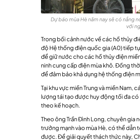
Dự báo mùa Hè năm nay sẽ có nắng nó
với n
Trong bối cảnh nước về các hồ thủy đi
độ Hệ thống điện quốc gia (A0) tiếp t
để giữ nước cho các hồ thủy điện miề
ninh cung cấp điện mùa khô. Đồng thời
để đảm bảo khả dụng hệ thống điện mi
Tại khu vực miền Trung và miền Nam, c
lượng tái tạo được huy động tối đa có t
theo kế hoạch.
Theo ông Trần Đình Long, chuyên gia n
trưởng mạnh vào mùa Hè, có thể dẫn t
được. Để giải quyết thách thức này, 