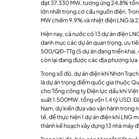
đạt 37.330 MW, tương ứng 24,8% tổng
lớn nhất trong cơ cấu nguồn điện. Tron
MW chiếm 9,9% và nhiệt điện LNG là 
Hiện nay, cả nước có 13 dự án điện L
danh mục các dự án quan trọng, ưu tiê
500/QĐ-TTg (5 dự án đang triển khai, 4
còn lại đang được các địa phương lựa 
Trong số đó, dự án điện khí Nhơn Trạch
là dự án trọng điểm quốc gia thuộc Qu
cho Tổng công ty Điện lực dầu khí Việ
suất 1.500MW, tổng vốn 1,4 tỷ USD. Đây
Nam, dự kiến đưa vào vận hành trong 
tế, để thực hiện 1 dự án điện khí LNG 
thành kế hoạch xây dựng 13 nhà máy 