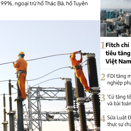
- 99%, ngoại trừ hồ Thác Bà, hồ Tuyên
1
Fitch chỉ
tiêu tăng
Việt Na
2
FDI tăng m
nghiệp phải
3
'Cú tăng t
và bài toá
4
Sửa Luật Đ
thực sự ch