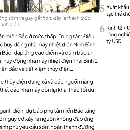
5
Xuất khẩu 
tạo thế ch
ng sớm và gay gắt hơn, đây là thách thức
gành điện.
6
Kinh tế 7 
công nghiệ
ện miền Bắc ở mức thấp, Trung tâm Điều
tỷ USD
ục huy động nhà máy nhiệt điện Ninh Bình
n Bắc, đáp ứng cao điểm và đảm bảo an
, huy động nhà máy nhiệt điện Thái Bình 2
ền Bắc và tiết kiệm thủy điện…
ác thủy điện đang xả và các nguồn năng
hể, các nhà máy còn lại khai thác tối ưu
gành điện, dự báo phụ tải miền Bắc tăng
ới nguy cơ xảy ra nguồn không đáp ứng
Chính phủ yêu cầu sớm hoàn thành đường