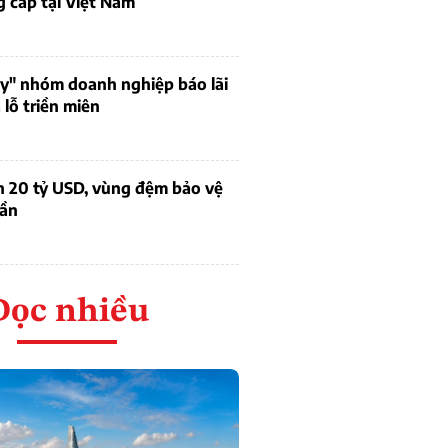
 cấp tại Việt Nam
uy" nhóm doanh nghiệp báo lãi
lỗ triền miên
n 20 tỷ USD, vùng đệm bảo vệ
dần
Đọc nhiều