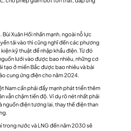
Bắc, cho phép giảm bớt tổn thất, đáp ứng
 Bùi Xuân Hồi nhấn mạnh, ngoài nỗ lực
yền tải vào thì cũng nghĩ đến các phương
 kiện kỹ thuật để nhập khẩu điện. Từ đó
 nguồn lưới vào được bao nhiêu, những cơ
ái tạo ở miền Bắc được bao nhiêu và bài
bảo cung ứng điện cho năm 2024.
Việt Nam cần phải đẩy mạnh phát triển thêm
n vẫn chậm tiến độ. Ví dụ rõ nét nhất phải
à nguồn điện tương lai, thay thế điện than
ng.
khí trong nước và LNG đến năm 2030 sẽ