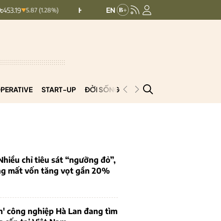
HNXINDEX:
292.64
UPCOMINDEX:
12
5.87 (1.28%)
8.56 (2.84%)
PERATIVE
START-UP
ĐỜI SỐNG
PODCAST
VNCOOP
iều chỉ tiêu sát “ngưỡng đỏ”,
ng mất vốn tăng vọt gần 20%
n' công nghiệp Hà Lan đang tìm