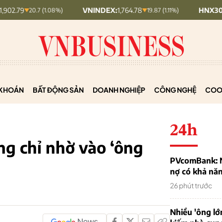
VNINDEX:
1,764.78
HNX30:
453.19
20.7 (1.08%)
19.87 (1.11%)
KHOÁN
BẤT ĐỘNG SẢN
DOANH NGHIỆP
CÔNG NGHỆ
COO
24h
ng chỉ nhờ vào ‘ông
PVcomBank: Nh
nợ có khả nă
26 phút trước
Nhiều 'ông lớ