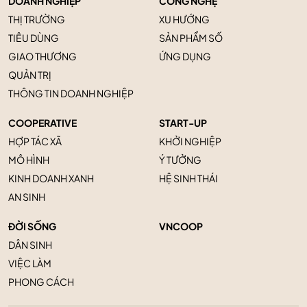
DOANH NGHIỆP
CÔNG NGHỆ
THỊ TRƯỜNG
XU HƯỚNG
TIÊU DÙNG
SẢN PHẨM SỐ
GIAO THƯƠNG
ỨNG DỤNG
QUẢN TRỊ
THÔNG TIN DOANH NGHIỆP
COOPERATIVE
START-UP
HỢP TÁC XÃ
KHỞI NGHIỆP
MÔ HÌNH
Ý TƯỞNG
KINH DOANH XANH
HỆ SINH THÁI
AN SINH
ĐỜI SỐNG
VNCOOP
DÂN SINH
VIỆC LÀM
PHONG CÁCH