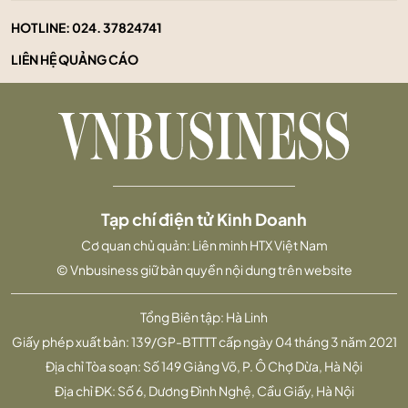
HOTLINE:
024. 37824741
LIÊN HỆ QUẢNG CÁO
Tạp chí điện tử Kinh Doanh
Cơ quan chủ quản: Liên minh HTX Việt Nam
© Vnbusiness giữ bản quyền nội dung trên website
Tổng Biên tập: Hà Linh
Giấy phép xuất bản: 139/GP-BTTTT cấp ngày 04 tháng 3 năm 2021
Địa chỉ Tòa soạn: Số 149 Giảng Võ, P. Ô Chợ Dừa, Hà Nội
Địa chỉ ĐK: Số 6, Dương Đình Nghệ, Cầu Giấy, Hà Nội