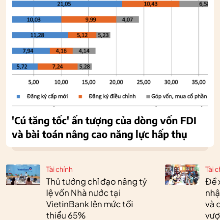
'Cú tăng tốc' ấn tượng của dòng vốn FDI
và bài toán nâng cao năng lực hấp thụ
Tài chính
Tài c
Thủ tướng chỉ đạo nâng tỷ
Đề 
lệ vốn Nhà nước tại
nhậ
VietinBank lên mức tối
và 
thiểu 65%
vượ