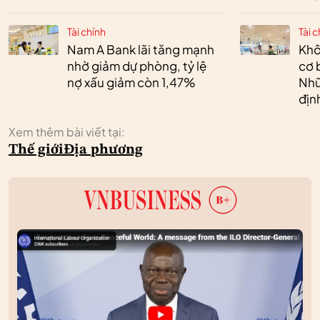
Tài chính
Tài c
Nam A Bank lãi tăng mạnh
Khô
nhờ giảm dự phòng, tỷ lệ
cơ 
nợ xấu giảm còn 1,47%
Nhữ
địn
Xem thêm bài viết tại:
Thế giới
Địa phương