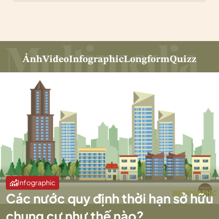
Ảnh
Video
Infographic
Longform
Quizz
Infographic
Các nước quy định thời hạn sở hữu
chung cư như thế nào?