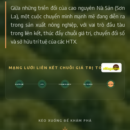
Giữa những triền đồi của cao nguyên Nà Sản (Sơn
La), một cuộc chuyển mình mạnh mẽ đang diễn ra
trong sản xuất nông nghiệp, với vai trò đầu tàu
trong liên kết, thúc đẩy chuỗi giá trị, chuyển đổi số
và sở hữu trí tuệ của các HTX.
MẠNG LƯỚI LIÊN KẾT CHUỖI GIÁ TRỊ TOÀN DIỆN
XUẤT KHẨU
NGƯỜI DÂN
HTX
DOANH NGHIỆP
THỊ TRƯỜNG
KÉO XUỐNG ĐỂ KHÁM PHÁ