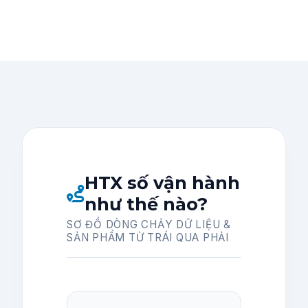
HTX số vận hành
như thế nào?
SƠ ĐỒ DÒNG CHẢY DỮ LIỆU &
SẢN PHẨM TỪ TRÁI QUA PHẢI