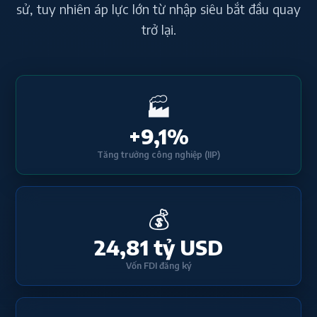
sử, tuy nhiên áp lực lớn từ nhập siêu bắt đầu quay
trở lại.
🏭
+9,1%
Tăng trưởng công nghiệp (IIP)
💰
24,81 tỷ USD
Vốn FDI đăng ký