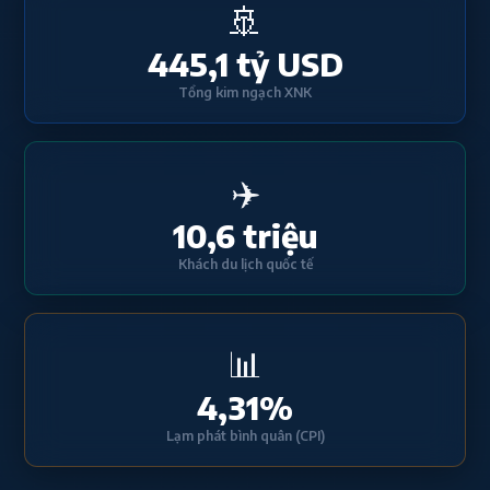
🚢
445,1 tỷ USD
Tổng kim ngạch XNK
✈️
10,6 triệu
Khách du lịch quốc tế
📊
4,31%
Lạm phát bình quân (CPI)